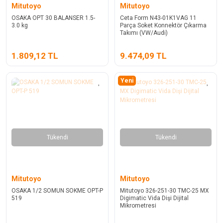
Mitutoyo
Mitutoyo
OSAKA OPT 30 BALANSER 1.5-
Ceta Form N43-01K1VAG 11
3.0 kg
Parça Soket Konnektör Çıkarma
Takımı (VW/Audi)
1.809,12 TL
9.474,09 TL
Yeni
Tükendi
Tükendi
Mitutoyo
Mitutoyo
OSAKA 1/2 SOMUN SOKME OPT-P
Mitutoyo 326-251-30 TMC-25 MX
519
Digimatic Vida Dişi Dijital
Mikrometresi