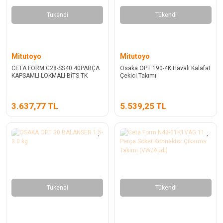
Tükendi
Tükendi
Mitutoyo
Mitutoyo
CETA FORM C28-SS40 40PARÇA
Osaka OPT 190-4K Havalı Kalafat
KAPSAMLI LOKMALI BİTS TK
Çekici Takımı
3.637,77 TL
5.539,25 TL
Tükendi
Tükendi