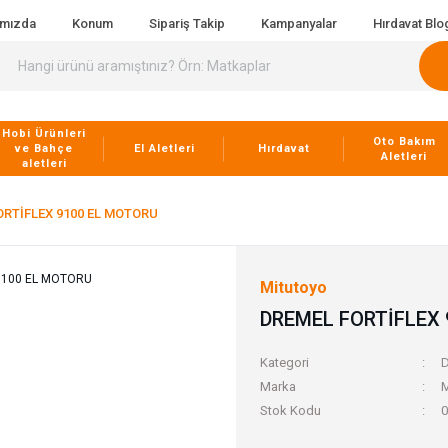
ımızda
Konum
Sipariş Takip
Kampanyalar
Hırdavat Blo
Hobi Ürünleri
Oto Bakım
ve Bahçe
El Aletleri
Hırdavat
Aletleri
aletleri
ORTİFLEX 9100 EL MOTORU
Mitutoyo
DREMEL FORTİFLEX
Kategori
D
Marka
M
Stok Kodu