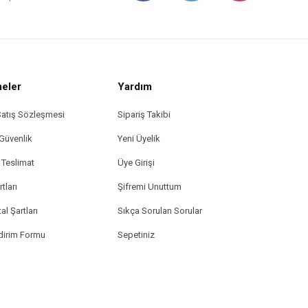
eler
Yardım
Satış Sözleşmesi
Sipariş Takibi
 Güvenlik
Yeni Üyelik
Teslimat
Üye Girişi
tları
Şifremi Unuttum
al Şartları
Sıkça Sorulan Sorular
ldirim Formu
Sepetiniz