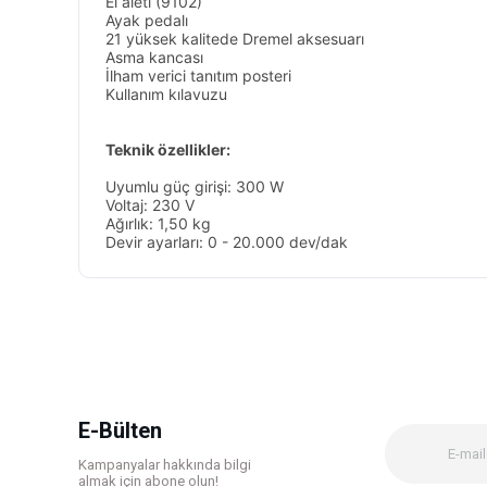
El aleti (9102)
Ayak pedalı
21 yüksek kalitede Dremel aksesuarı
Asma kancası
İlham verici tanıtım posteri
Kullanım kılavuzu
Teknik özellikler:
Uyumlu güç girişi: 300 W
Voltaj: 230 V
Ağırlık: 1,50 kg
Devir ayarları: 0 - 20.000 dev/dak
Bu ürünün fiyat bilgisi, resim, ürün açıklamalarında ve diğer k
Görüş ve önerileriniz için teşekkür ederiz.
Ürün resmi kalitesiz, bozuk veya görüntülenemiyor.
Ürün açıklamasında eksik bilgiler bulunuyor.
Ürün bilgilerinde hatalar bulunuyor.
E-Bülten
Ürün fiyatı diğer sitelerden daha pahalı.
Kampanyalar hakkında bilgi
Bu ürüne benzer farklı alternatifler olmalı.
almak için abone olun!