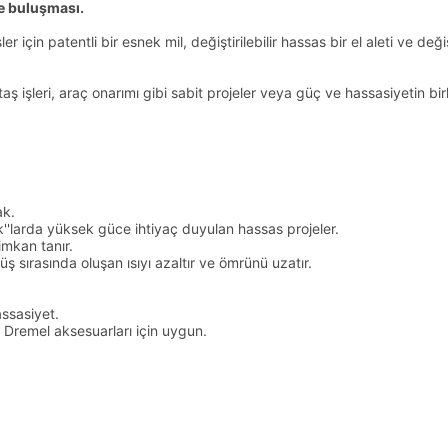
e buluşması.
r için patentli bir esnek mil, değiştirilebilir hassas bir el aleti ve d
aş işleri, araç onarımı gibi sabit projeler veya güç ve hassasiyetin birli
ak.
''larda yüksek güce ihtiyaç duyulan hassas projeler.
imkan tanır.
ş sırasında oluşan ısıyı azaltır ve ömrünü uzatır.
ssasiyet.
 Dremel aksesuarları için uygun.