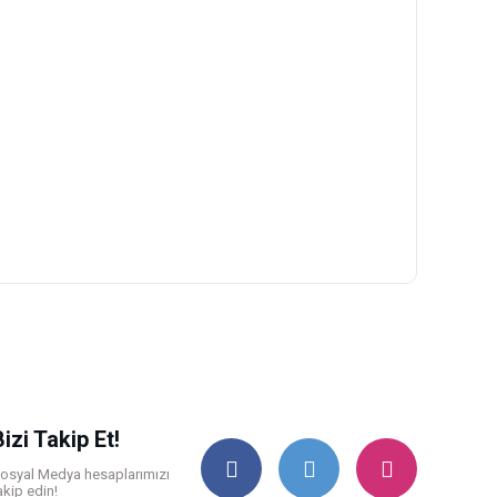
ilirsiniz.
Bizi Takip Et!
osyal Medya hesaplarımızı
akip edin!