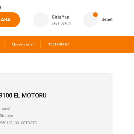
g
Giriş Yap
ARA
Sepet
veya Üye Ol
Aksesuarlar
1001FIRSAT
 9100 EL MOTORU
remel
itutoyo
095010310010STDSTD