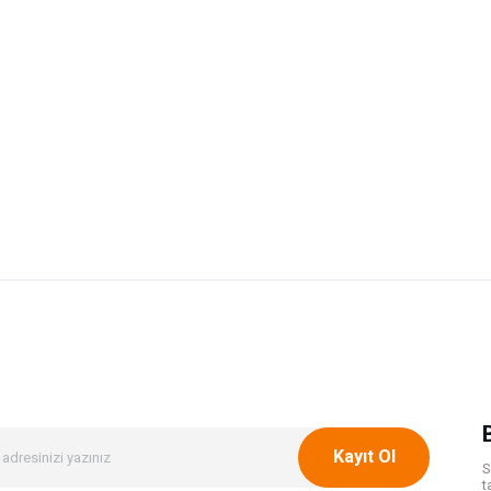
onularda yetersiz gördüğünüz noktaları öneri formunu kullanarak tarafımıza ileteb
Bu ürüne ilk yorumu siz yapın!
Yorum Yaz
Kayıt Ol
S
t