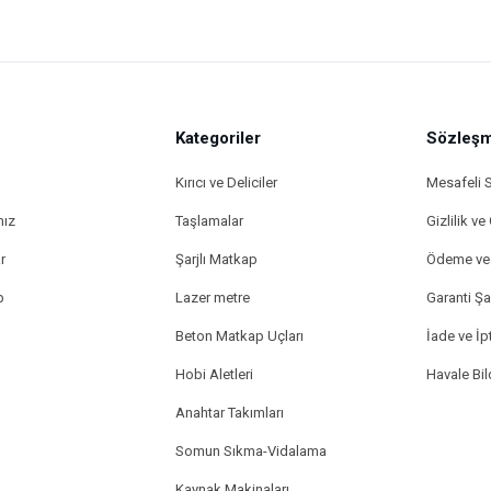
Kategoriler
Gönder
Sözleşm
Kırıcı ve Deliciler
Mesafeli 
mız
Taşlamalar
Gizlilik ve
r
Şarjlı Matkap
Ödeme ve 
p
Lazer metre
Garanti Şar
Beton Matkap Uçları
İade ve İpt
Hobi Aletleri
Havale Bi
Anahtar Takımları
Somun Sıkma-Vidalama
Kaynak Makinaları