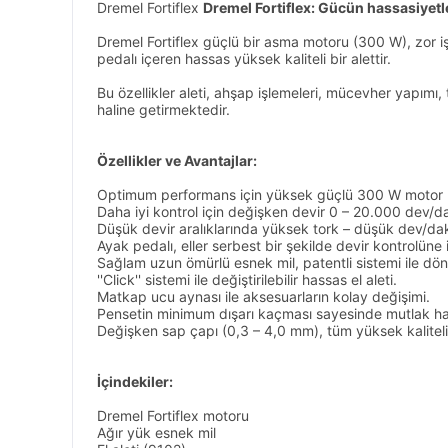
Dremel Fortiflex
Dremel Fortiflex: Gücün hassasiyetl
Dremel Fortiflex güçlü bir asma motoru (300 W), zor işle
pedalı içeren hassas yüksek kaliteli bir alettir.
Bu özellikler aleti, ahşap işlemeleri, mücevher yapımı, t
haline getirmektedir.
Özellikler ve Avantajlar:
Optimum performans için yüksek güçlü 300 W motor
Daha iyi kontrol için değişken devir 0 – 20.000 dev/d
Düşük devir aralıklarında yüksek tork – düşük dev/dak
Ayak pedalı, eller serbest bir şekilde devir kontrolüne 
Sağlam uzun ömürlü esnek mil, patentli sistemi ile dönü
''Click'' sistemi ile değiştirilebilir hassas el aleti.
Matkap ucu aynası ile aksesuarların kolay değişimi.
Pensetin minimum dışarı kaçması sayesinde mutlak ha
Değişken sap çapı (0,3 – 4,0 mm), tüm yüksek kaliteli
İçindekiler:
Dremel Fortiflex motoru
Ağır yük esnek mil