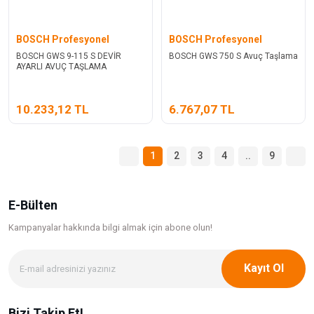
BOSCH Profesyonel
BOSCH Profesyonel
BOSCH GWS 9-115 S DEVİR
BOSCH GWS 750 S Avuç Taşlama
AYARLI AVUÇ TAŞLAMA
10.233,12 TL
6.767,07 TL
1
2
3
4
..
9
E-Bülten
Kampanyalar hakkında bilgi
almak için abone olun!
Kayıt Ol
Bizi Takip Et!