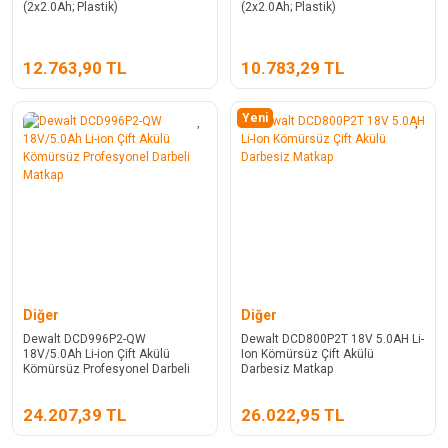
(2x2.0Ah; Plastik)
(2x2.0Ah; Plastik)
12.763,90 TL
10.783,29 TL
Yeni
Diğer
Diğer
Dewalt DCD996P2-QW
Dewalt DCD800P2T 18V 5.0AH Li-
18V/5.0Ah Li-ion Çift Akülü
Ion Kömürsüz Çift Akülü
Kömürsüz Profesyonel Darbeli
Darbesiz Matkap
Matkap
24.207,39 TL
26.022,95 TL