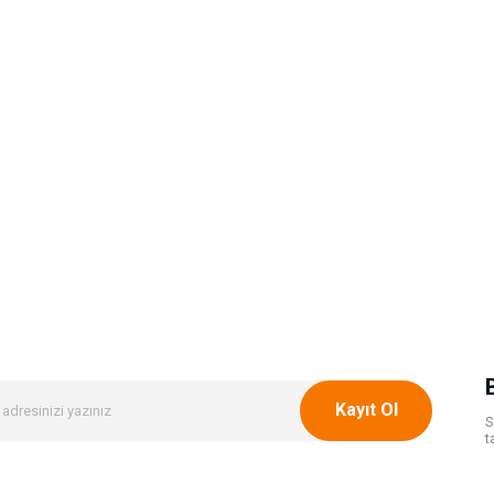
Kayıt Ol
S
t