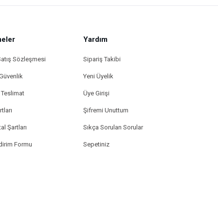
eler
Yardım
Satış Sözleşmesi
Sipariş Takibi
 Güvenlik
Yeni Üyelik
Teslimat
Üye Girişi
tları
Şifremi Unuttum
al Şartları
Sıkça Sorulan Sorular
ldirim Formu
Sepetiniz