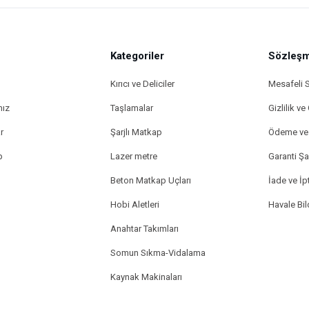
Kategoriler
Sözleşm
Kırıcı ve Deliciler
Mesafeli 
mız
Taşlamalar
Gizlilik ve
r
Şarjlı Matkap
Ödeme ve 
p
Lazer metre
Garanti Şar
Beton Matkap Uçları
İade ve İpt
Hobi Aletleri
Havale Bi
Anahtar Takımları
Somun Sıkma-Vidalama
Kaynak Makinaları