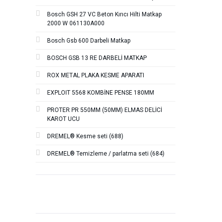
Bosch GSH 27 VC Beton Kırıcı Hilti Matkap
2000 W 061130A000
Bosch Gsb 600 Darbeli Matkap
BOSCH GSB 13 RE DARBELİ MATKAP
ROX METAL PLAKA KESME APARATI
EXPLOIT 5568 KOMBİNE PENSE 180MM
PROTER PR 550MM (50MM) ELMAS DELİCİ
KAROT UCU
DREMEL® Kesme seti (688)
DREMEL® Temizleme / parlatma seti (684)