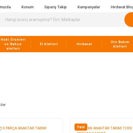
ımızda
Konum
Sipariş Takip
Kampanyalar
Hırdavat Blo
Hobi Ürünleri
Oto Bakım
ve Bahçe
El Aletleri
Hırdavat
Aletleri
aletleri
iler
Yeni