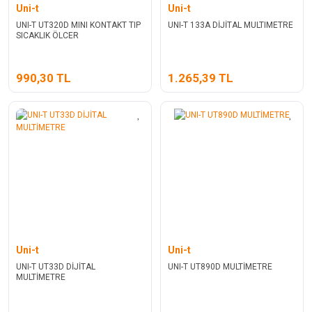
Uni-t
Uni-t
UNI-T UT320D MINI KONTAKT TIP
UNI-T 133A DİJİTAL MULTIMETRE
SICAKLIK ÖLCER
990,30 TL
1.265,39 TL
Uni-t
Uni-t
UNI-T UT33D DİJİTAL
UNI-T UT890D MULTİMETRE
MULTİMETRE