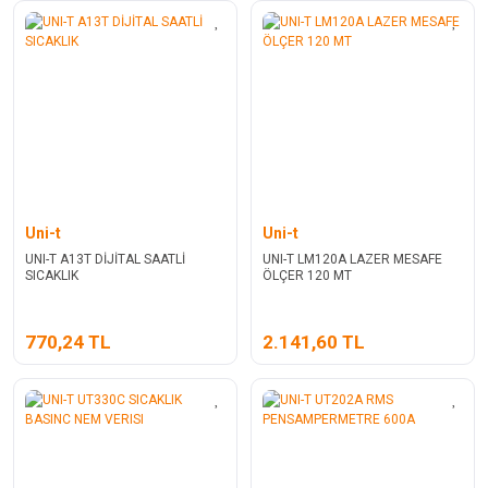
Uni-t
Uni-t
UNI-T A13T DİJİTAL SAATLİ
UNI-T LM120A LAZER MESAFE
SICAKLIK
ÖLÇER 120 MT
770,24 TL
2.141,60 TL