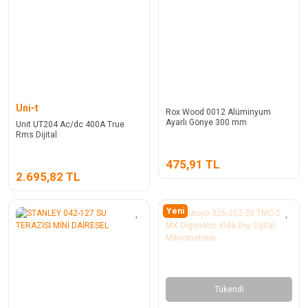
Uni-t
Rox Wood 0012 Alüminyum
Ayarlı Gönye 300 mm
Unit UT204 Ac/dc 400A True
Rms Dijital
475,91 TL
2.695,82 TL
Yeni
Tükendi