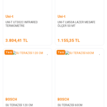
Uni-t
Uni-t
UNI-T UT302C INFRARED
UNI-T LM50A LAZER MESAFE
TERMOMETRE
ÖLÇER 50 MT
3.804,41 TL
1.155,35 TL
Yeni
Yeni
BOSCH
BOSCH
SU TERAZİSİ 120 CM
SU TERAZİSİ 60CM