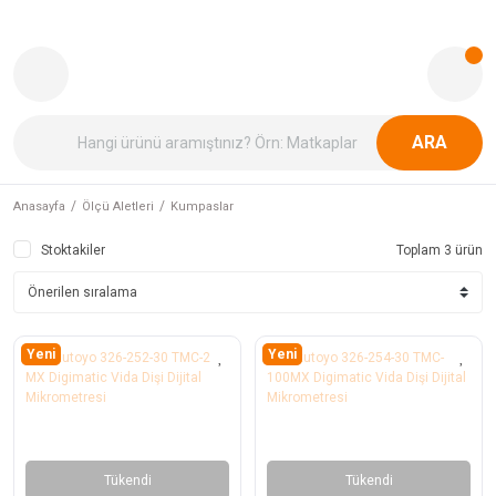
ARA
Anasayfa
Ölçü Aletleri
Kumpaslar
Stoktakiler
Toplam 3 ürün
Yeni
Yeni
Tükendi
Tükendi