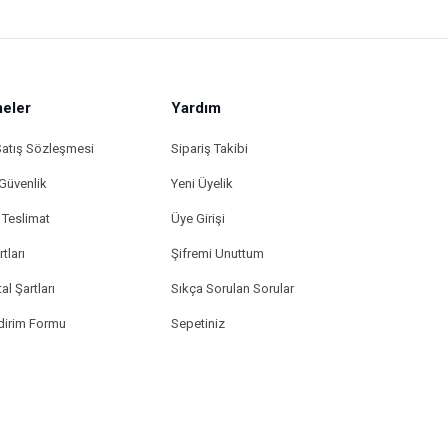
eler
Yardım
Satış Sözleşmesi
Sipariş Takibi
 Güvenlik
Yeni Üyelik
Teslimat
Üye Girişi
tları
Şifremi Unuttum
al Şartları
Sıkça Sorulan Sorular
ldirim Formu
Sepetiniz