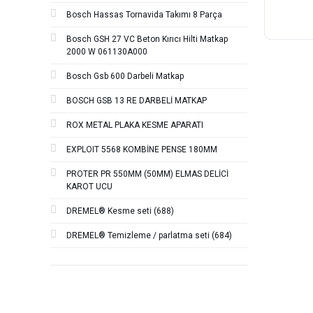
Bosch Hassas Tornavida Takımı 8 Parça
Bosch GSH 27 VC Beton Kırıcı Hilti Matkap
2000 W 061130A000
Bosch Gsb 600 Darbeli Matkap
BOSCH GSB 13 RE DARBELİ MATKAP
ROX METAL PLAKA KESME APARATI
EXPLOIT 5568 KOMBİNE PENSE 180MM
PROTER PR 550MM (50MM) ELMAS DELİCİ
KAROT UCU
DREMEL® Kesme seti (688)
DREMEL® Temizleme / parlatma seti (684)