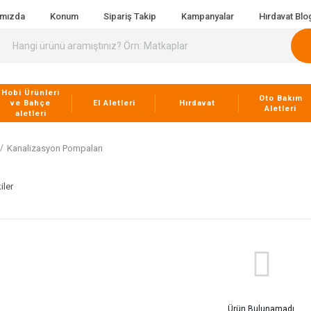
ımızda
Konum
Sipariş Takip
Kampanyalar
Hırdavat Blo
Hobi Ürünleri
Oto Bakım
ve Bahçe
El Aletleri
Hırdavat
Aletleri
aletleri
Kanalizasyon Pompaları
iler
Ürün Bulunamadı.