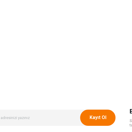
Kayıt Ol
S
t