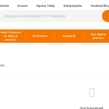
ımızda
Konum
Sipariş Takip
Kampanyalar
Hırdavat Blo
Hobi Ürünleri
Oto Bakım
ve Bahçe
El Aletleri
Hırdavat
Aletleri
aletleri
iler
Ürün Bulunamadı.