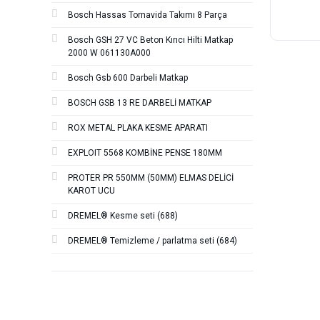
Bosch Hassas Tornavida Takımı 8 Parça
Bosch GSH 27 VC Beton Kırıcı Hilti Matkap
2000 W 061130A000
Bosch Gsb 600 Darbeli Matkap
BOSCH GSB 13 RE DARBELİ MATKAP
ROX METAL PLAKA KESME APARATI
EXPLOIT 5568 KOMBİNE PENSE 180MM
PROTER PR 550MM (50MM) ELMAS DELİCİ
KAROT UCU
DREMEL® Kesme seti (688)
DREMEL® Temizleme / parlatma seti (684)