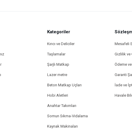
Kategoriler
Sözleşm
Kırıcı ve Deliciler
Mesafeli 
mız
Taşlamalar
Gizlilik ve
r
Şarjlı Matkap
Ödeme ve 
p
Lazer metre
Garanti Şar
Beton Matkap Uçları
İade ve İpt
Hobi Aletleri
Havale Bi
Anahtar Takımları
Somun Sıkma-Vidalama
Kaynak Makinaları