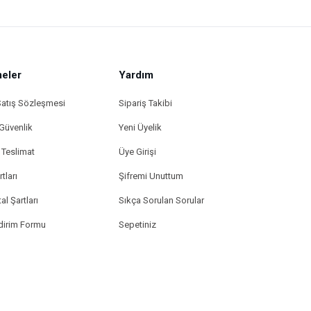
eler
Yardım
Satış Sözleşmesi
Sipariş Takibi
 Güvenlik
Yeni Üyelik
Teslimat
Üye Girişi
tları
Şifremi Unuttum
al Şartları
Sıkça Sorulan Sorular
ldirim Formu
Sepetiniz