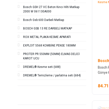
Bosch GSH 27 VC Beton Kırıcı Hilti Matkap
2000 W 061130A000
Bosch Gsb 600 Darbeli Matkap
BOSCH GSB 13 RE DARBELİ MATKAP
ROX METAL PLAKA KESME APARATI
EXPLOIT 5568 KOMBİNE PENSE 180MM
PROTER PR 550MM (50MM) ELMAS DELİCİ
KAROT UCU
Bosch
DREMEL® Kesme seti (688)
Bosch 
Gönye 
DREMEL® Temizleme / parlatma seti (684)
84.71