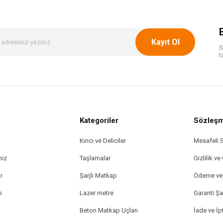
Kayıt Ol
S
t
Kategoriler
Sözleşm
Kırıcı ve Deliciler
Mesafeli 
mız
Taşlamalar
Gizlilik ve
r
Şarjlı Matkap
Ödeme ve 
p
Lazer metre
Garanti Şar
Beton Matkap Uçları
İade ve İpt