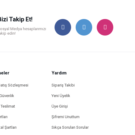
Bizi Takip Et!
osyal Medya hesaplarımızı
akip edin!
eler
Yardım
Satış Sözleşmesi
Sipariş Takibi
 Güvenlik
Yeni Üyelik
Teslimat
Üye Girişi
tları
Şifremi Unuttum
al Şartları
Sıkça Sorulan Sorular