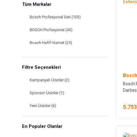
Tüm Markalar
Bosch Profesyonel Seri (103)
BOSCH Profesyonel (45)
Bosch Hafif Hizmet (25)
PROTER (25)
Filtre Seçenekleri
Bosch Aksesuarlar (22)
Bosch
Kampanyalı Ürünler (2)
Bosch Ölçme Aletleri (16)
Bosch 
Darbes
Sponsor Ürünler (1)
BOSCH (6)
Yeni Ürünler (6)
5.753
Diğer (5)
Mitutoyo (5)
En Populer Olanlar
Dremel (4)