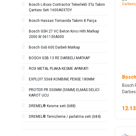
Bosch L-Boxx Contractor Tekerlekli 3'lü Takım
osaka (3)
Çantası Seti 1600A037DY
Bosch Hassas Tornavida Takımı 8 Parça
STANLEY (3)
Bosch GSH 27 VC Beton Kırıcı Hilti Matkap
Bosch Bahçe Aletleri (1)
2000 W 061130A000
Bosch Gsb 600 Darbeli Matkap
BOSCH GSB 13 RE DARBELİ MATKAP
ROX METAL PLAKA KESME APARATI
Bosch
EXPLOIT 5568 KOMBİNE PENSE 180MM
Bosch 
PROTER PR 550MM (50MM) ELMAS DELİCİ
Darbes
KAROT UCU
DREMEL® Kesme seti (688)
12.13
DREMEL® Temizleme / parlatma seti (684)