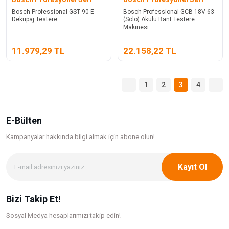
Bosch Professional GST 90 E
Bosch Professional GCB 18V-63
Dekupaj Testere
(Solo) Akülü Bant Testere
Makinesi
11.979,29 TL
22.158,22 TL
1
2
3
4
E-Bülten
Kampanyalar hakkında bilgi
almak için abone olun!
Kayıt Ol
Bizi Takip Et!
Sosyal Medya hesaplarımızı takip edin!