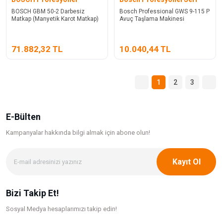
BOSCH GBM 50-2 Darbesiz
Bosch Professional GWS 9-115 P
Matkap (Manyetik Karot Matkap)
Avuç Taşlama Makinesi
71.882,32 TL
10.040,44 TL
1
2
3
E-Bülten
Kampanyalar hakkında bilgi
almak için abone olun!
Kayıt Ol
Bizi Takip Et!
Sosyal Medya hesaplarımızı takip edin!