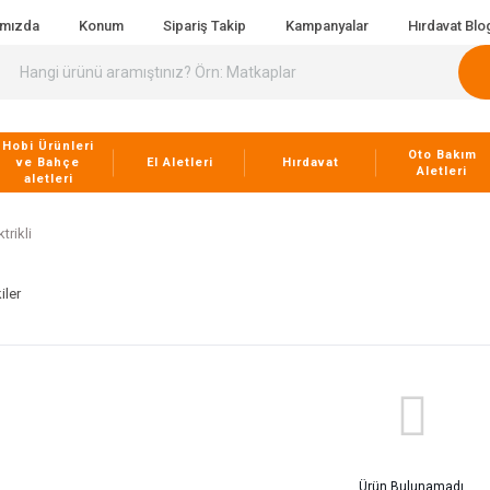
ımızda
Konum
Sipariş Takip
Kampanyalar
Hırdavat Blo
Hobi Ürünleri
Oto Bakım
ve Bahçe
El Aletleri
Hırdavat
Aletleri
aletleri
ktrikli
iler
Ürün Bulunamadı.