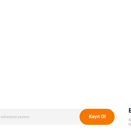
Kayıt Ol
S
t