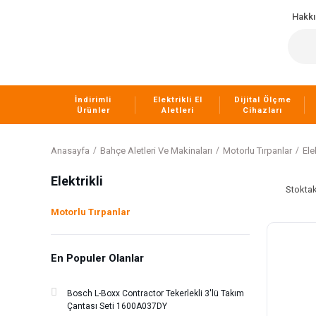
Hakk
İndirimli
Elektrikli El
Dijital Ölçme
Ürünler
Aletleri
Cihazları
Anasayfa
Bahçe Aletleri Ve Makinaları
Motorlu Tırpanlar
Ele
Elektrikli
Stoktak
Motorlu Tırpanlar
En Populer Olanlar
Bosch L-Boxx Contractor Tekerlekli 3'lü Takım
Çantası Seti 1600A037DY