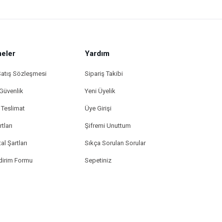
eler
Yardım
Satış Sözleşmesi
Sipariş Takibi
 Güvenlik
Yeni Üyelik
Teslimat
Üye Girişi
tları
Şifremi Unuttum
al Şartları
Sıkça Sorulan Sorular
ldirim Formu
Sepetiniz