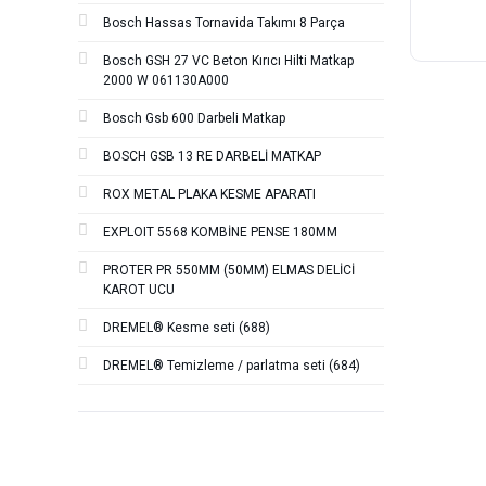
Bosch Hassas Tornavida Takımı 8 Parça
Bosch GSH 27 VC Beton Kırıcı Hilti Matkap
2000 W 061130A000
Bosch Gsb 600 Darbeli Matkap
BOSCH GSB 13 RE DARBELİ MATKAP
ROX METAL PLAKA KESME APARATI
EXPLOIT 5568 KOMBİNE PENSE 180MM
PROTER PR 550MM (50MM) ELMAS DELİCİ
KAROT UCU
DREMEL® Kesme seti (688)
DREMEL® Temizleme / parlatma seti (684)