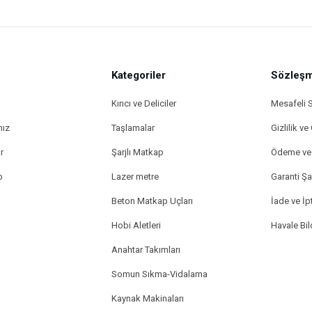
Kategoriler
Sözleşm
Kırıcı ve Deliciler
Mesafeli 
mız
Taşlamalar
Gizlilik ve
r
Şarjlı Matkap
Ödeme ve 
p
Lazer metre
Garanti Şar
Beton Matkap Uçları
İade ve İpt
Hobi Aletleri
Havale Bi
Anahtar Takımları
Somun Sıkma-Vidalama
Kaynak Makinaları