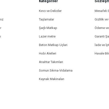
Kategoriler
Sözleşm
Kırıcı ve Deliciler
Mesafeli 
mız
Taşlamalar
Gizlilik ve
r
Şarjlı Matkap
Ödeme ve 
p
Lazer metre
Garanti Şar
Beton Matkap Uçları
İade ve İpt
Hobi Aletleri
Havale Bi
Anahtar Takımları
Somun Sıkma-Vidalama
Kaynak Makinaları