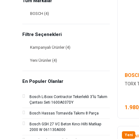
Tüm Markalar
BOSCH (4)
Filtre Seçenekleri
Kampanyalı Ürünler (4)
Yeni Ürünler (4)
BOSC
En Populer Olanlar
TORX 
Bosch L-Boxx Contractor Tekerlekli 3'lü Takım
Çantası Seti 1600A037DY
1.980
Bosch Hassas Tornavida Takımı 8 Parça
Bosch GSH 27 VC Beton Kırıcı Hilti Matkap
2000 W 061130A000
Yeni