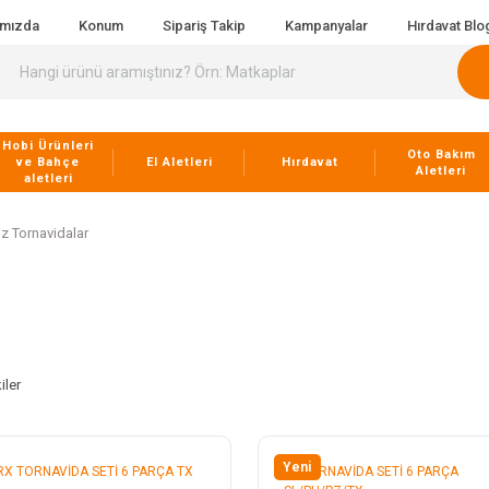
ımızda
Konum
Sipariş Takip
Kampanyalar
Hırdavat Blo
Hobi Ürünleri
Oto Bakım
ve Bahçe
El Aletleri
Hırdavat
Aletleri
aletleri
z Tornavidalar
iler
Yeni