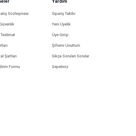
eler
Yardım
Satış Sözleşmesi
Sipariş Takibi
 Güvenlik
Yeni Üyelik
Teslimat
Üye Girişi
tları
Şifremi Unuttum
al Şartları
Sıkça Sorulan Sorular
ldirim Formu
Sepetiniz