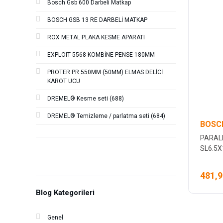
Bosch Gsb 600 Darbeli Matkap
BOSCH GSB 13 RE DARBELİ MATKAP
ROX METAL PLAKA KESME APARATI
EXPLOIT 5568 KOMBİNE PENSE 180MM
PROTER PR 550MM (50MM) ELMAS DELİCİ
KAROT UCU
DREMEL® Kesme seti (688)
DREMEL® Temizleme / parlatma seti (684)
BOSC
PARAL
SL6.5
481,9
Blog Kategorileri
Genel