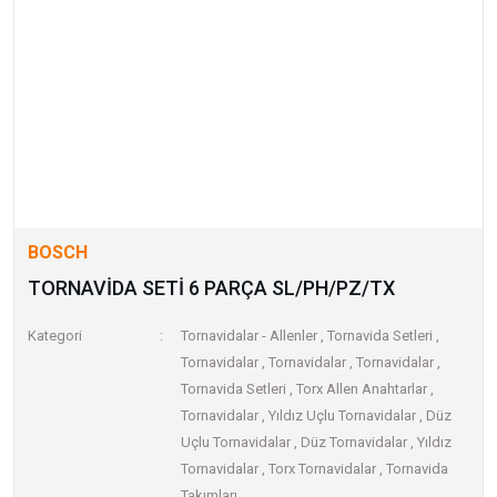
BOSCH
TORNAVİDA SETİ 6 PARÇA SL/PH/PZ/TX
Kategori
Tornavidalar - Allenler
,
Tornavida Setleri
,
Tornavidalar
,
Tornavidalar
,
Tornavidalar
,
Tornavida Setleri
,
Torx Allen Anahtarlar
,
Tornavidalar
,
Yıldız Uçlu Tornavidalar
,
Düz
Uçlu Tornavidalar
,
Düz Tornavidalar
,
Yıldız
Tornavidalar
,
Torx Tornavidalar
,
Tornavida
Takımları