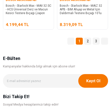
Bosch - Starlock Max - MAII 32 SC
Bosch - Starlock Max - MAIZ 32
- HCS Üniversal Derz ve Macun
APB - BIM Ahşap ve Metal İçin
Kesici Testere Bıçağı (Japon
Daldırmalı Testere Bıçağı 10'lu
Bıcagı) 10'lu
4.199,44 TL
8.319,09 TL
1
2
3
E-Bülten
Kampanyalar hakkında bilgi
almak için abone olun!
Kayıt Ol
Bizi Takip Et!
Sosyal Medya hesaplarımızı takip edin!