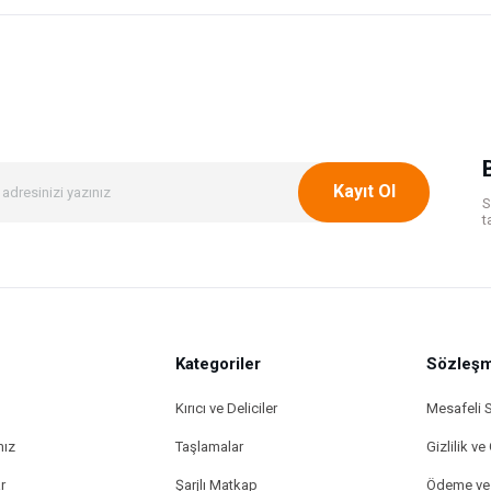
onularda yetersiz gördüğünüz noktaları öneri formunu kullanarak tarafımıza ileteb
Bu ürüne ilk yorumu siz yapın!
Yorum Yaz
Kayıt Ol
S
t
Kategoriler
Gönder
Sözleşm
Kırıcı ve Deliciler
Mesafeli 
mız
Taşlamalar
Gizlilik ve
r
Şarjlı Matkap
Ödeme ve 