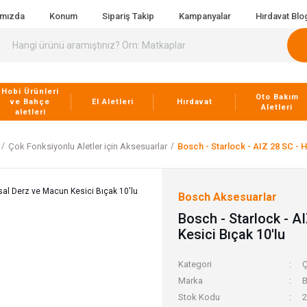
ımızda
Konum
Sipariş Takip
Kampanyalar
Hırdavat Blo
Hobi Ürünleri
Oto Bakım
ve Bahçe
El Aletleri
Hırdavat
Aletleri
aletleri
Çok Fonksiyonlu Aletler için Aksesuarlar
Bosch - Starlock - AIZ 28 SC - 
Bosch Aksesuarlar
Bosch - Starlock - A
Kesici Bıçak 10'lu
Kategori
Ç
Marka
B
Stok Kodu
2