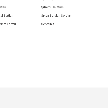
tları
Şifremi Unuttum
al Şartları
Sıkça Sorulan Sorular
ldirim Formu
Sepetiniz