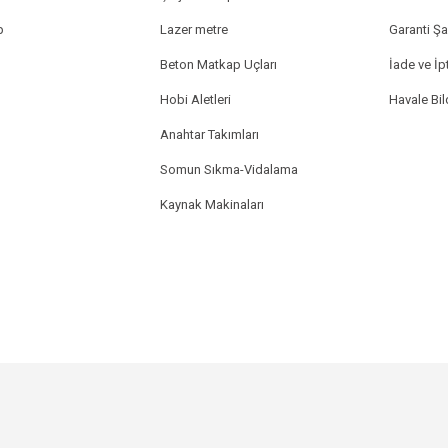
p
Lazer metre
Garanti Şar
Beton Matkap Uçları
İade ve İpt
Hobi Aletleri
Havale Bi
Anahtar Takımları
Somun Sıkma-Vidalama
Kaynak Makinaları