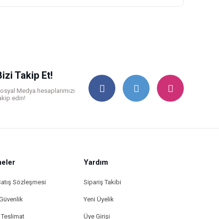
ilirsiniz.
Bizi Takip Et!
osyal Medya hesaplarımızı
akip edin!
eler
Yardım
Satış Sözleşmesi
Sipariş Takibi
 Güvenlik
Yeni Üyelik
Teslimat
Üye Girişi