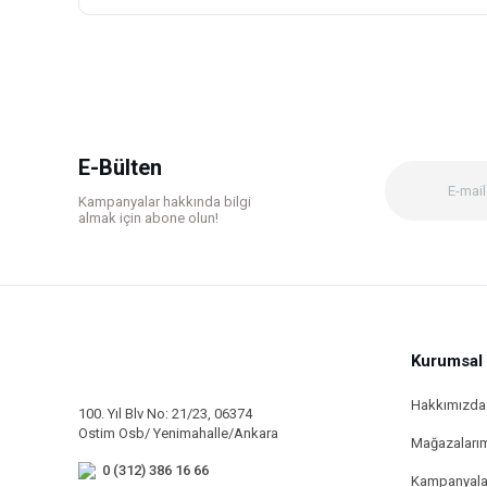
Bu ürünün fiyat bilgisi, resim, ürün açıklamalarında ve diğer k
Görüş ve önerileriniz için teşekkür ederiz.
Ürün resmi kalitesiz, bozuk veya görüntülenemiyor.
Ürün açıklamasında eksik bilgiler bulunuyor.
Ürün bilgilerinde hatalar bulunuyor.
E-Bülten
Ürün fiyatı diğer sitelerden daha pahalı.
Kampanyalar hakkında bilgi
Bu ürüne benzer farklı alternatifler olmalı.
almak için abone olun!
Kurumsal
Hakkımızda
100. Yıl Blv No: 21/23, 06374
Ostim Osb/ Yenimahalle/Ankara
Mağazaları
0 (312) 386 16 66
Kampanyala