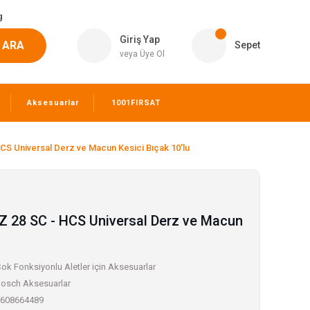
g
Giriş Yap
ARA
Sepet
veya Üye Ol
Aksesuarlar
1001FIRSAT
HCS Universal Derz ve Macun Kesici Bıçak 10'lu
IZ 28 SC - HCS Universal Derz ve Macun
ok Fonksiyonlu Aletler için Aksesuarlar
osch Aksesuarlar
608664489