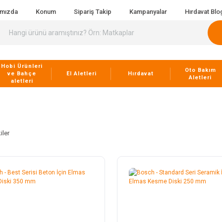
ımızda
Konum
Sipariş Takip
Kampanyalar
Hırdavat Blo
Hobi Ürünleri
Oto Bakım
ve Bahçe
El Aletleri
Hırdavat
Aletleri
aletleri
iler