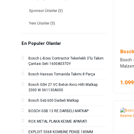
Sponsor Ürünler (3)
Yeni Ürünler (5)
En Populer Olanlar
Bosch
Bosch L-Boxx Contractor Tekerlekli 3'lü Takım
Bosch -
Çantası Seti 1600A037DY
Malzem
Elmas 
Bosch Hassas Tornavida Takımı 8 Parça
1.099
Bosch GSH 27 VC Beton Kırıcı Hilti Matkap
2000 W 061130A000
Bosch Gsb 600 Darbeli Matkap
BOSCH GSB 13 RE DARBELİ MATKAP
ROX METAL PLAKA KESME APARATI
EXPLOIT 5568 KOMBİNE PENSE 180MM