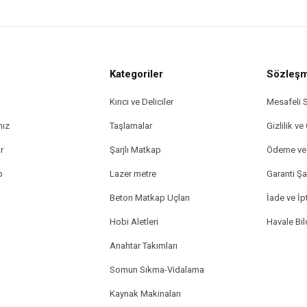
Kategoriler
Sözleşm
Kırıcı ve Deliciler
Mesafeli 
mız
Taşlamalar
Gizlilik ve
r
Şarjlı Matkap
Ödeme ve 
p
Lazer metre
Garanti Şar
Beton Matkap Uçları
İade ve İpt
Hobi Aletleri
Havale Bi
Anahtar Takımları
Somun Sıkma-Vidalama
Kaynak Makinaları