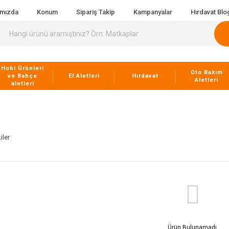
ımızda
Konum
Sipariş Takip
Kampanyalar
Hırdavat Blo
Hobi Ürünleri
Oto Bakım
ve Bahçe
El Aletleri
Hırdavat
Aletleri
aletleri
iler
Ürün Bulunamadı.