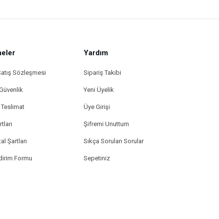
eler
Yardım
Satış Sözleşmesi
Sipariş Takibi
 Güvenlik
Yeni Üyelik
Teslimat
Üye Girişi
tları
Şifremi Unuttum
al Şartları
Sıkça Sorulan Sorular
ldirim Formu
Sepetiniz