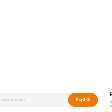
Kayıt Ol
S
t