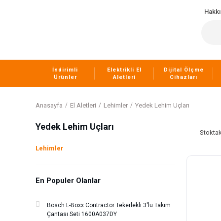
Hakk
İndirimli
Elektrikli El
Dijital Ölçme
Ürünler
Aletleri
Cihazları
Anasayfa
El Aletleri
Lehimler
Yedek Lehim Uçları
Yedek Lehim Uçları
Stoktak
Lehimler
En Populer Olanlar
Bosch L-Boxx Contractor Tekerlekli 3'lü Takım
Çantası Seti 1600A037DY