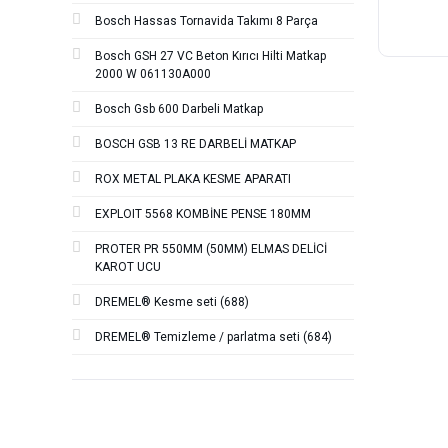
Bosch Hassas Tornavida Takımı 8 Parça
Bosch GSH 27 VC Beton Kırıcı Hilti Matkap
2000 W 061130A000
Bosch Gsb 600 Darbeli Matkap
BOSCH GSB 13 RE DARBELİ MATKAP
ROX METAL PLAKA KESME APARATI
EXPLOIT 5568 KOMBİNE PENSE 180MM
PROTER PR 550MM (50MM) ELMAS DELİCİ
KAROT UCU
DREMEL® Kesme seti (688)
DREMEL® Temizleme / parlatma seti (684)