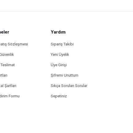
eler
Yardım
Satış Sözleşmesi
Sipariş Takibi
 Güvenlik
Yeni Üyelik
Teslimat
Üye Girişi
tları
Şifremi Unuttum
al Şartları
Sıkça Sorulan Sorular
ldirim Formu
Sepetiniz