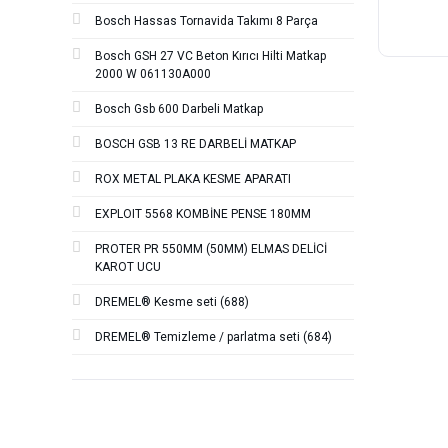
Bosch Hassas Tornavida Takımı 8 Parça
Bosch GSH 27 VC Beton Kırıcı Hilti Matkap
2000 W 061130A000
Bosch Gsb 600 Darbeli Matkap
BOSCH GSB 13 RE DARBELİ MATKAP
ROX METAL PLAKA KESME APARATI
EXPLOIT 5568 KOMBİNE PENSE 180MM
PROTER PR 550MM (50MM) ELMAS DELİCİ
KAROT UCU
DREMEL® Kesme seti (688)
DREMEL® Temizleme / parlatma seti (684)