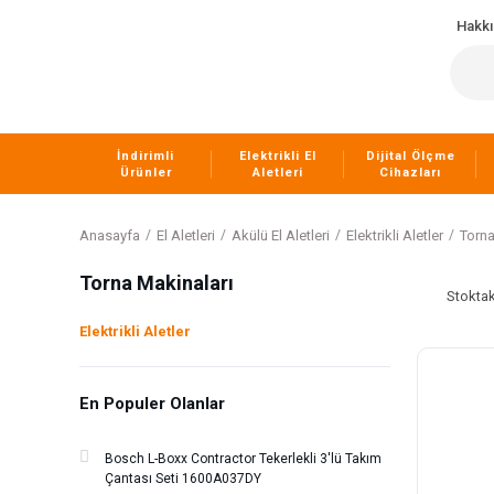
Hakk
İndirimli
Elektrikli El
Dijital Ölçme
Ürünler
Aletleri
Cihazları
Anasayfa
El Aletleri
Akülü El Aletleri
Elektrikli Aletler
Torna
Torna Makinaları
Stoktak
Elektrikli Aletler
En Populer Olanlar
Bosch L-Boxx Contractor Tekerlekli 3'lü Takım
Çantası Seti 1600A037DY