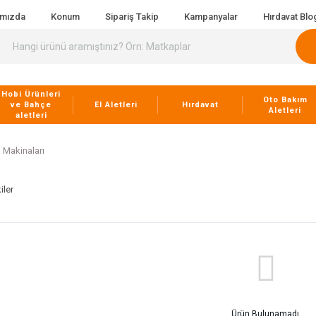
ımızda
Konum
Sipariş Takip
Kampanyalar
Hırdavat Blo
Hobi Ürünleri
Oto Bakım
ve Bahçe
El Aletleri
Hırdavat
Aletleri
aletleri
 Makinaları
iler
Ürün Bulunamadı.