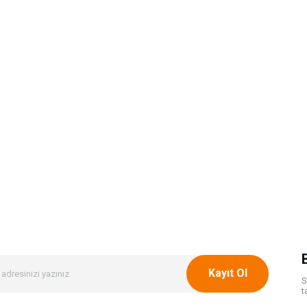
Kayıt Ol
S
t