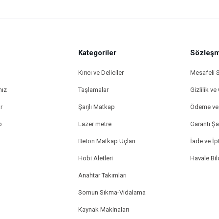
Kategoriler
Sözleşm
Kırıcı ve Deliciler
Mesafeli 
mız
Taşlamalar
Gizlilik ve
r
Şarjlı Matkap
Ödeme ve 
p
Lazer metre
Garanti Şar
Beton Matkap Uçları
İade ve İpt
Hobi Aletleri
Havale Bi
Anahtar Takımları
Somun Sıkma-Vidalama
Kaynak Makinaları