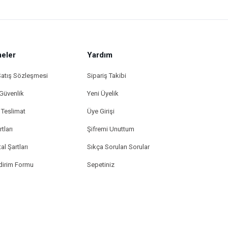
eler
Yardım
Satış Sözleşmesi
Sipariş Takibi
 Güvenlik
Yeni Üyelik
Teslimat
Üye Girişi
tları
Şifremi Unuttum
al Şartları
Sıkça Sorulan Sorular
ldirim Formu
Sepetiniz