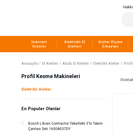
Hakk
İndirimli
Elektrikli El
Dijital Ölçme
Ürünler
Aletleri
Cihazları
Anasayfa
El Aletleri
Akülü El Aletleri
Elektrikli Aletler
Profi
Profil Kesme Makineleri
Stoktak
Elektrikli Aletler
En Populer Olanlar
Bosch L-Boxx Contractor Tekerlekli 3'lü Takım
Çantası Seti 1600A037DY