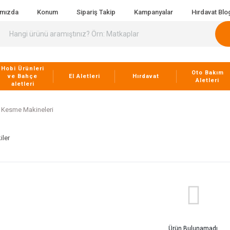
ımızda
Konum
Sipariş Takip
Kampanyalar
Hırdavat Blo
Hobi Ürünleri
Oto Bakım
ve Bahçe
El Aletleri
Hırdavat
Aletleri
aletleri
l Kesme Makineleri
iler
Ürün Bulunamadı.