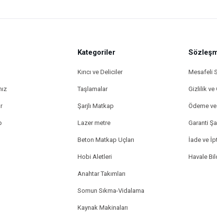
Kategoriler
Sözleşm
Kırıcı ve Deliciler
Mesafeli 
mız
Taşlamalar
Gizlilik ve
r
Şarjlı Matkap
Ödeme ve 
p
Lazer metre
Garanti Şar
Beton Matkap Uçları
İade ve İpt
Hobi Aletleri
Havale Bi
Anahtar Takımları
Somun Sıkma-Vidalama
Kaynak Makinaları