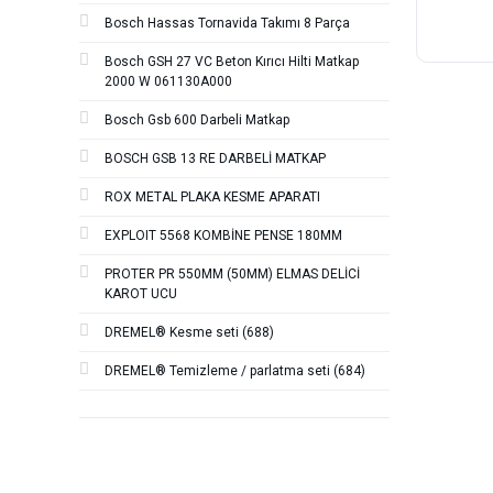
Bosch Hassas Tornavida Takımı 8 Parça
Bosch GSH 27 VC Beton Kırıcı Hilti Matkap
2000 W 061130A000
Bosch Gsb 600 Darbeli Matkap
BOSCH GSB 13 RE DARBELİ MATKAP
ROX METAL PLAKA KESME APARATI
EXPLOIT 5568 KOMBİNE PENSE 180MM
PROTER PR 550MM (50MM) ELMAS DELİCİ
KAROT UCU
DREMEL® Kesme seti (688)
DREMEL® Temizleme / parlatma seti (684)