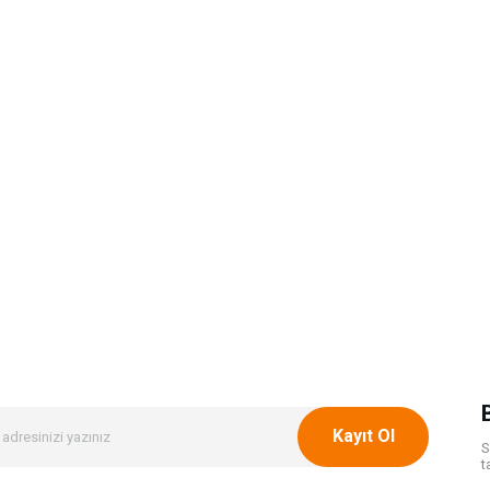
Kayıt Ol
S
t