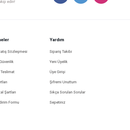
akip edin!
eler
Yardım
Satış Sözleşmesi
Sipariş Takibi
 Güvenlik
Yeni Üyelik
Teslimat
Üye Girişi
tları
Şifremi Unuttum
al Şartları
Sıkça Sorulan Sorular
ldirim Formu
Sepetiniz