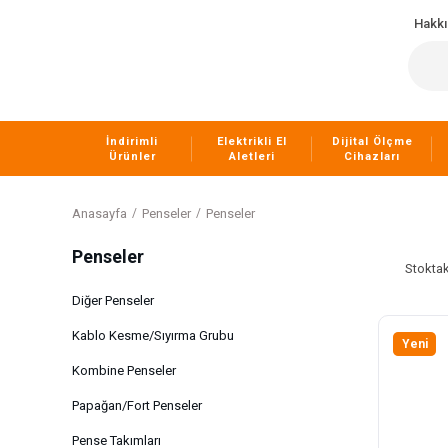
Hakk
İndirimli
Elektrikli El
Dijital Ölçme
Ürünler
Aletleri
Cihazları
Anasayfa
Penseler
Penseler
Penseler
Stoktak
Diğer Penseler
Kablo Kesme/Sıyırma Grubu
Yeni
Kombine Penseler
Papağan/Fort Penseler
Pense Takımları