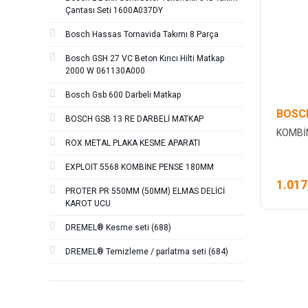
Çantası Seti 1600A037DY
Bosch Hassas Tornavida Takımı 8 Parça
Bosch GSH 27 VC Beton Kırıcı Hilti Matkap
2000 W 061130A000
Bosch Gsb 600 Darbeli Matkap
BOSC
BOSCH GSB 13 RE DARBELİ MATKAP
KOMBİ
ROX METAL PLAKA KESME APARATI
EXPLOIT 5568 KOMBİNE PENSE 180MM
1.017
PROTER PR 550MM (50MM) ELMAS DELİCİ
KAROT UCU
DREMEL® Kesme seti (688)
DREMEL® Temizleme / parlatma seti (684)