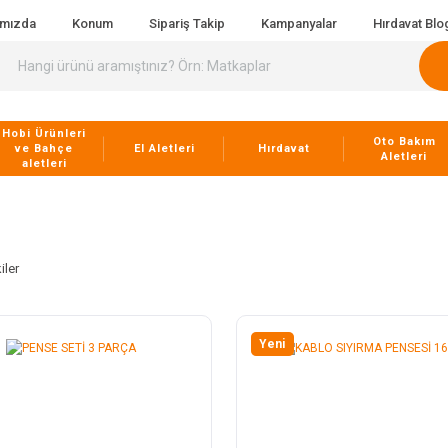
ımızda
Konum
Sipariş Takip
Kampanyalar
Hırdavat Blo
Hobi Ürünleri
Oto Bakım
ve Bahçe
El Aletleri
Hırdavat
Aletleri
aletleri
iler
Yeni