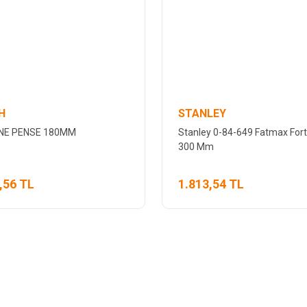
H
STANLEY
NE PENSE 180MM
Stanley 0-84-649 Fatmax For
300 Mm
,56 TL
1.813,54 TL