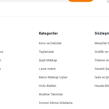
t
Kategoriler
Sözleşm
Kırıcı ve Deliciler
Mesafeli 
mız
Taşlamalar
Gizlilik ve
r
Şarjlı Matkap
Ödeme ve 
p
Lazer metre
Garanti Şar
Beton Matkap Uçları
İade ve İpt
Hobi Aletleri
Havale Bi
Anahtar Takımları
Somun Sıkma-Vidalama