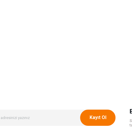
Kayıt Ol
S
t