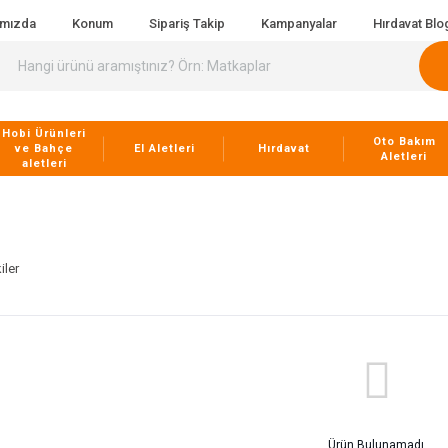
ımızda
Konum
Sipariş Takip
Kampanyalar
Hırdavat Blo
Hobi Ürünleri
Oto Bakım
ve Bahçe
El Aletleri
Hırdavat
Aletleri
aletleri
iler
Ürün Bulunamadı.