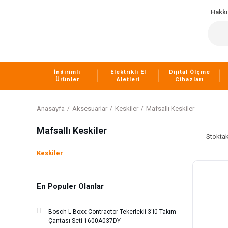
Hakk
İndirimli
Elektrikli El
Dijital Ölçme
Ürünler
Aletleri
Cihazları
Anasayfa
Aksesuarlar
Keskiler
Mafsallı Keskiler
Mafsallı Keskiler
Stoktak
Keskiler
En Populer Olanlar
Bosch L-Boxx Contractor Tekerlekli 3'lü Takım
Çantası Seti 1600A037DY