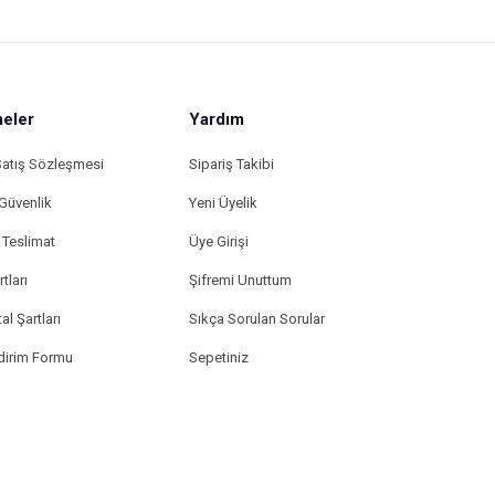
eler
Yardım
Satış Sözleşmesi
Sipariş Takibi
 Güvenlik
Yeni Üyelik
Teslimat
Üye Girişi
tları
Şifremi Unuttum
al Şartları
Sıkça Sorulan Sorular
ldirim Formu
Sepetiniz