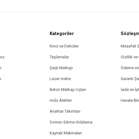
Kategoriler
Sözleşm
Kırıcı ve Deliciler
Mesafeli 
mız
Taşlamalar
Gizlilik ve
r
Şarjlı Matkap
Ödeme ve 
p
Lazer metre
Garanti Şar
Beton Matkap Uçları
İade ve İpt
Hobi Aletleri
Havale Bi
Anahtar Takımları
Somun Sıkma-Vidalama
Kaynak Makinaları