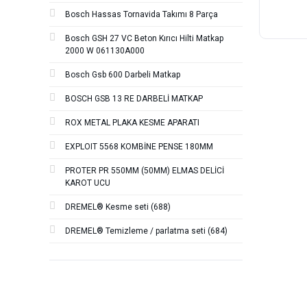
Bosch Hassas Tornavida Takımı 8 Parça
Bosch GSH 27 VC Beton Kırıcı Hilti Matkap
2000 W 061130A000
Bosch Gsb 600 Darbeli Matkap
BOSCH GSB 13 RE DARBELİ MATKAP
ROX METAL PLAKA KESME APARATI
EXPLOIT 5568 KOMBİNE PENSE 180MM
PROTER PR 550MM (50MM) ELMAS DELİCİ
KAROT UCU
DREMEL® Kesme seti (688)
DREMEL® Temizleme / parlatma seti (684)