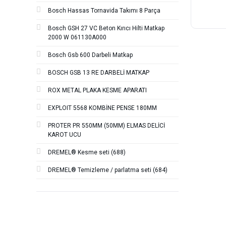
Bosch Hassas Tornavida Takımı 8 Parça
Bosch GSH 27 VC Beton Kırıcı Hilti Matkap
2000 W 061130A000
Bosch Gsb 600 Darbeli Matkap
BOSCH GSB 13 RE DARBELİ MATKAP
ROX METAL PLAKA KESME APARATI
EXPLOIT 5568 KOMBİNE PENSE 180MM
PROTER PR 550MM (50MM) ELMAS DELİCİ
KAROT UCU
DREMEL® Kesme seti (688)
DREMEL® Temizleme / parlatma seti (684)