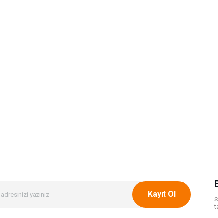
Kayıt Ol
S
t