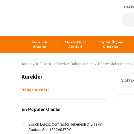
Hakk
İndirimli
Elektrikli El
Dijital Ölçme
Ürünler
Aletleri
Cihazları
Anasayfa
Hobi Ürünleri ve Bahçe aletleri
Bahçe Malzemeleri
Kürekler
Stoktak
Bahçe Aletleri
En Populer Olanlar
Bosch L-Boxx Contractor Tekerlekli 3'lü Takım
Çantası Seti 1600A037DY