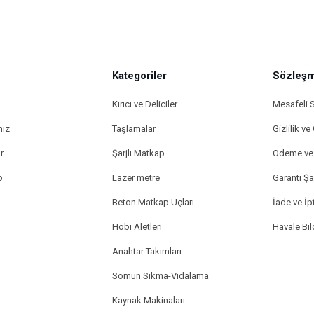
Kategoriler
Sözleşm
Kırıcı ve Deliciler
Mesafeli 
mız
Taşlamalar
Gizlilik ve
r
Şarjlı Matkap
Ödeme ve 
p
Lazer metre
Garanti Şar
Beton Matkap Uçları
İade ve İpt
Hobi Aletleri
Havale Bi
Anahtar Takımları
Somun Sıkma-Vidalama
Kaynak Makinaları