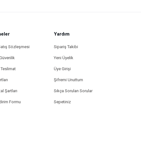
eler
Yardım
Satış Sözleşmesi
Sipariş Takibi
 Güvenlik
Yeni Üyelik
Teslimat
Üye Girişi
tları
Şifremi Unuttum
al Şartları
Sıkça Sorulan Sorular
ldirim Formu
Sepetiniz