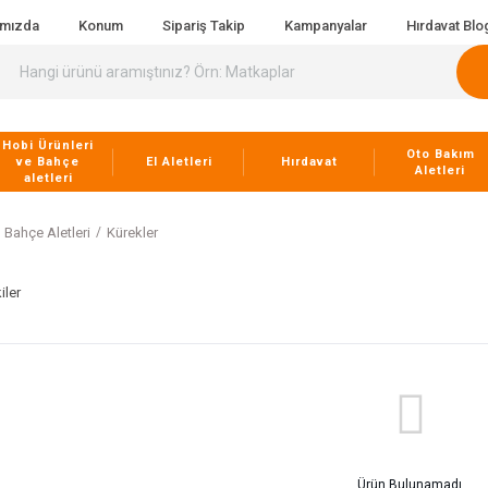
ımızda
Konum
Sipariş Takip
Kampanyalar
Hırdavat Blo
Hobi Ürünleri
Oto Bakım
ve Bahçe
El Aletleri
Hırdavat
Aletleri
aletleri
Bahçe Aletleri
Kürekler
iler
Ürün Bulunamadı.