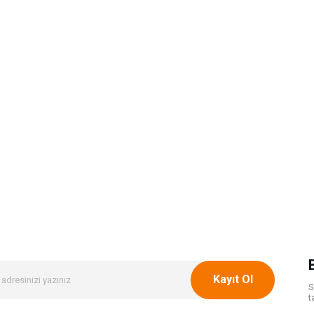
Kayıt Ol
S
t