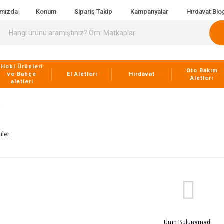
ımızda
Konum
Sipariş Takip
Kampanyalar
Hırdavat Blo
Hobi Ürünleri
Oto Bakım
ve Bahçe
El Aletleri
Hırdavat
Aletleri
aletleri
iler
Ürün Bulunamadı.