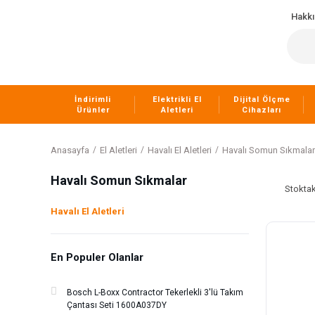
Hakk
İndirimli
Elektrikli El
Dijital Ölçme
Ürünler
Aletleri
Cihazları
Anasayfa
El Aletleri
Havalı El Aletleri
Havalı Somun Sıkmalar
Havalı Somun Sıkmalar
Stoktak
Havalı El Aletleri
En Populer Olanlar
Bosch L-Boxx Contractor Tekerlekli 3'lü Takım
Çantası Seti 1600A037DY