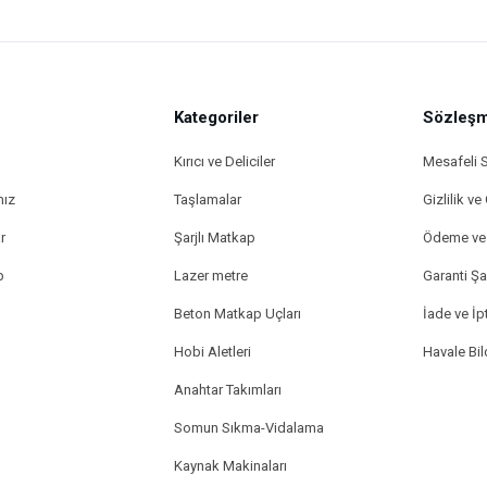
Kategoriler
Sözleşm
Kırıcı ve Deliciler
Mesafeli 
mız
Taşlamalar
Gizlilik ve
r
Şarjlı Matkap
Ödeme ve 
p
Lazer metre
Garanti Şar
Beton Matkap Uçları
İade ve İpt
Hobi Aletleri
Havale Bi
Anahtar Takımları
Somun Sıkma-Vidalama
Kaynak Makinaları