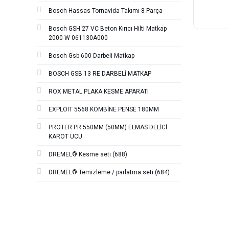
Bosch Hassas Tornavida Takımı 8 Parça
Bosch GSH 27 VC Beton Kırıcı Hilti Matkap
2000 W 061130A000
Bosch Gsb 600 Darbeli Matkap
BOSCH GSB 13 RE DARBELİ MATKAP
ROX METAL PLAKA KESME APARATI
EXPLOIT 5568 KOMBİNE PENSE 180MM
PROTER PR 550MM (50MM) ELMAS DELİCİ
KAROT UCU
DREMEL® Kesme seti (688)
DREMEL® Temizleme / parlatma seti (684)