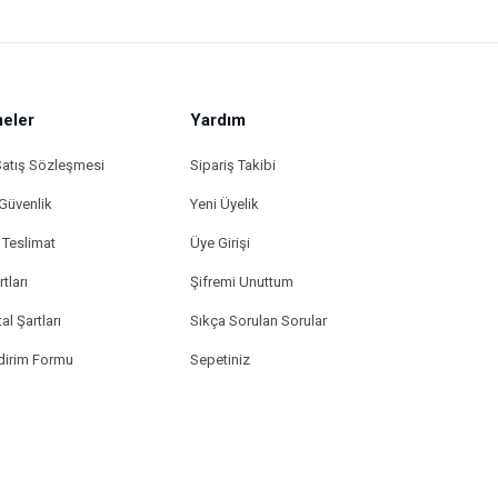
eler
Yardım
Satış Sözleşmesi
Sipariş Takibi
 Güvenlik
Yeni Üyelik
Teslimat
Üye Girişi
tları
Şifremi Unuttum
al Şartları
Sıkça Sorulan Sorular
ldirim Formu
Sepetiniz