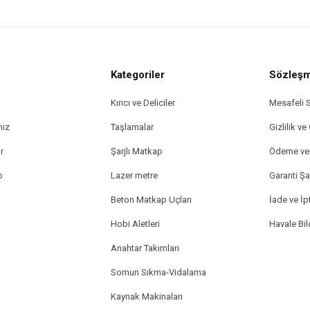
Kategoriler
Sözleşm
Kırıcı ve Deliciler
Mesafeli 
mız
Taşlamalar
Gizlilik ve
r
Şarjlı Matkap
Ödeme ve 
p
Lazer metre
Garanti Şar
Beton Matkap Uçları
İade ve İpt
Hobi Aletleri
Havale Bi
Anahtar Takımları
Somun Sıkma-Vidalama
Kaynak Makinaları