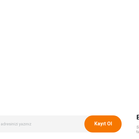
Kayıt Ol
S
t