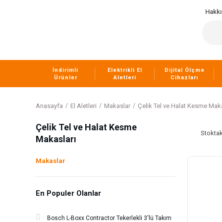
Hakk
İndirimli
Elektrikli El
Dijital Ölçme
Ürünler
Aletleri
Cihazları
Anasayfa
El Aletleri
Makaslar
Çelik Tel ve Halat Kesme Maka
Çelik Tel ve Halat Kesme
Stoktak
Makasları
Makaslar
En Populer Olanlar
Bosch L-Boxx Contractor Tekerlekli 3'lü Takım