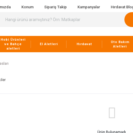
ımızda
Konum
Sipariş Takip
Kampanyalar
Hırdavat Blo
Hobi Ürünleri
Oto Bakım
ve Bahçe
El Aletleri
Hırdavat
Aletleri
aletleri
sları
iler
Ürün Bulunamadı.