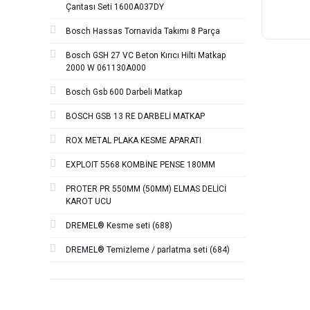
Çantası Seti 1600A037DY
Bosch Hassas Tornavida Takımı 8 Parça
Bosch GSH 27 VC Beton Kırıcı Hilti Matkap
2000 W 061130A000
Bosch Gsb 600 Darbeli Matkap
BOSCH GSB 13 RE DARBELİ MATKAP
ROX METAL PLAKA KESME APARATI
EXPLOIT 5568 KOMBİNE PENSE 180MM
PROTER PR 550MM (50MM) ELMAS DELİCİ
KAROT UCU
DREMEL® Kesme seti (688)
DREMEL® Temizleme / parlatma seti (684)