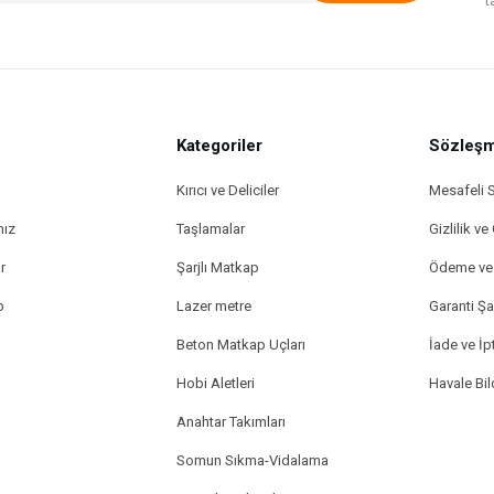
t
Kategoriler
Sözleşm
Kırıcı ve Deliciler
Mesafeli 
mız
Taşlamalar
Gizlilik ve
r
Şarjlı Matkap
Ödeme ve 
p
Lazer metre
Garanti Şar
Beton Matkap Uçları
İade ve İpt
Hobi Aletleri
Havale Bi
Anahtar Takımları
Somun Sıkma-Vidalama