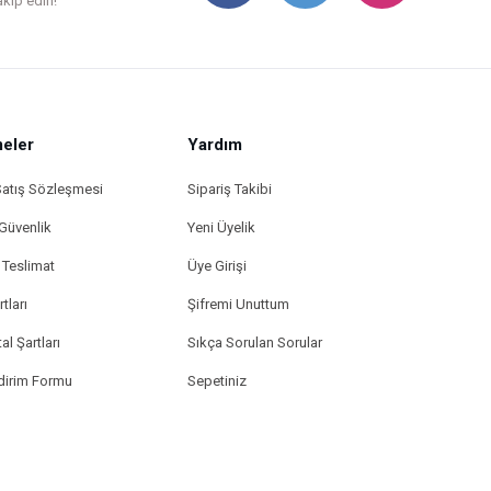
akip edin!
eler
Yardım
Satış Sözleşmesi
Sipariş Takibi
 Güvenlik
Yeni Üyelik
Teslimat
Üye Girişi
tları
Şifremi Unuttum
al Şartları
Sıkça Sorulan Sorular
ldirim Formu
Sepetiniz