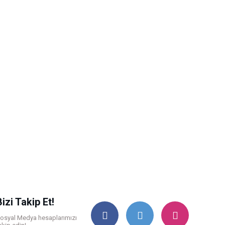
Bizi Takip Et!
osyal Medya hesaplarımızı