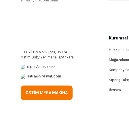
almak için abone olun!
Kurumsal
Hakkımızda
100. Yıl Blv No: 21/23, 06374
Ostim Osb/ Yenimahalle/Ankara
Mağazaları
0 (312) 386 16 66
Kampanyala
satis@hirdavat.com
Sipariş Taki
İletişim
OSTİM MEGA MAKİNA