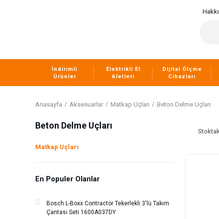
Hakk
İndirimli
Elektrikli El
Dijital Ölçme
Ürünler
Aletleri
Cihazları
Anasayfa
Aksesuarlar
Matkap Uçları
Beton Delme Uçları
Beton Delme Uçları
Stoktak
Matkap Uçları
En Populer Olanlar
Bosch L-Boxx Contractor Tekerlekli 3'lü Takım
Çantası Seti 1600A037DY