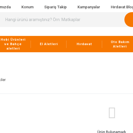
ımızda
Konum
Sipariş Takip
Kampanyalar
Hırdavat Blo
Hobi Ürünleri
Oto Bakım
ve Bahçe
El Aletleri
Hırdavat
Aletleri
aletleri
iler
Ürün Bulunamadı.