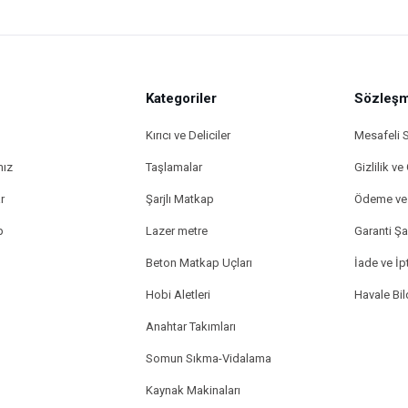
Kategoriler
Sözleşm
Kırıcı ve Deliciler
Mesafeli 
mız
Taşlamalar
Gizlilik ve
r
Şarjlı Matkap
Ödeme ve 
p
Lazer metre
Garanti Şar
Beton Matkap Uçları
İade ve İpt
Hobi Aletleri
Havale Bi
Anahtar Takımları
Somun Sıkma-Vidalama
Kaynak Makinaları