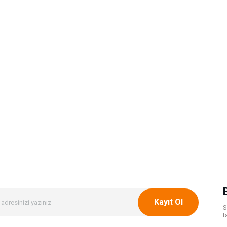
Kayıt Ol
S
t