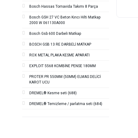
Bosch Hassas Tornavida Takımı 8 Parça
Bosch GSH 27 VC Beton Kırıcı Hilti Matkap
2000 W 061130A000
Bosch Gsb 600 Darbeli Matkap
BOSCH GSB 13 RE DARBELİ MATKAP
ROX METAL PLAKA KESME APARATI
EXPLOIT 5568 KOMBİNE PENSE 180MM
PROTER PR 550MM (50MM) ELMAS DELİCİ
KAROT UCU
DREMEL® Kesme seti (688)
DREMEL® Temizleme / parlatma seti (684)