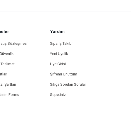
eler
Yardım
Satış Sözleşmesi
Sipariş Takibi
 Güvenlik
Yeni Üyelik
Teslimat
Üye Girişi
tları
Şifremi Unuttum
al Şartları
Sıkça Sorulan Sorular
ldirim Formu
Sepetiniz