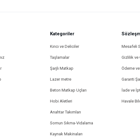
Kategoriler
Sözleşm
Kırıcı ve Deliciler
Mesafeli 
mız
Taşlamalar
Gizlilik ve
r
Şarjlı Matkap
Ödeme ve 
p
Lazer metre
Garanti Şar
Beton Matkap Uçları
İade ve İpt
Hobi Aletleri
Havale Bi
Anahtar Takımları
Somun Sıkma-Vidalama
Kaynak Makinaları