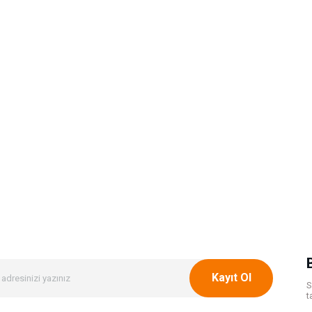
Kayıt Ol
S
t