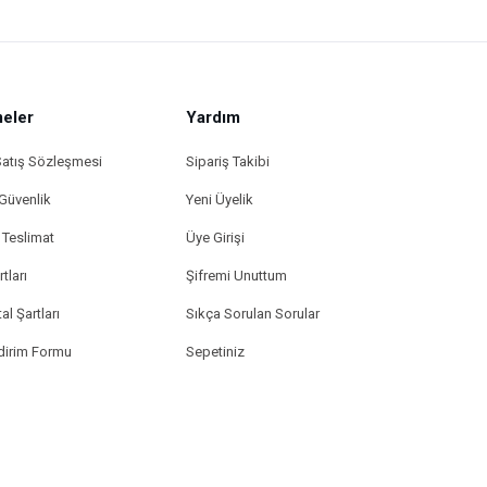
eler
Yardım
Satış Sözleşmesi
Sipariş Takibi
 Güvenlik
Yeni Üyelik
Teslimat
Üye Girişi
tları
Şifremi Unuttum
al Şartları
Sıkça Sorulan Sorular
ldirim Formu
Sepetiniz