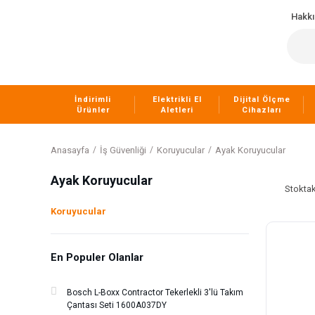
Hakk
İndirimli
Elektrikli El
Dijital Ölçme
Ürünler
Aletleri
Cihazları
Anasayfa
İş Güvenliği
Koruyucular
Ayak Koruyucular
Ayak Koruyucular
Stoktak
Koruyucular
En Populer Olanlar
Bosch L-Boxx Contractor Tekerlekli 3'lü Takım
Çantası Seti 1600A037DY