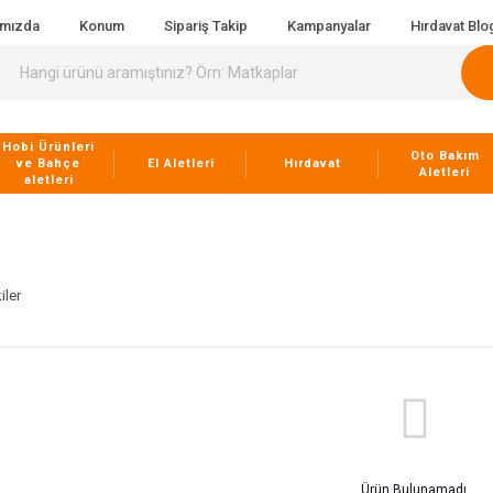
ımızda
Konum
Sipariş Takip
Kampanyalar
Hırdavat Blo
Hobi Ürünleri
Oto Bakım
ve Bahçe
El Aletleri
Hırdavat
Aletleri
aletleri
iler
Ürün Bulunamadı.