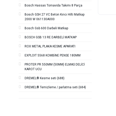
Bosch Hassas Tornavida Takımı 8 Parça
Bosch GSH 27 VC Beton Kırıcı Hilti Matkap
2000 W 061130A000
Bosch Gsb 600 Darbeli Matkap
BOSCH GSB 13 RE DARBELİ MATKAP
ROX METAL PLAKA KESME APARATI
EXPLOIT 5568 KOMBİNE PENSE 180MM
PROTER PR 550MM (50MM) ELMAS DELİCİ
KAROT UCU
DREMEL® Kesme seti (688)
DREMEL® Temizleme / parlatma seti (684)