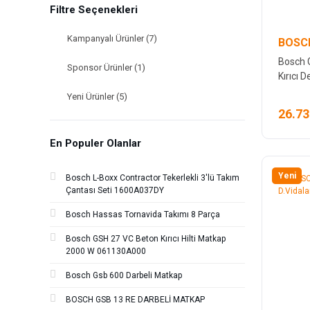
Filtre Seçenekleri
Kampanyalı Ürünler (7)
BOSCH
Bosch 
Sponsor Ürünler (1)
Kırıcı D
Yeni Ürünler (5)
26.73
En Populer Olanlar
Yeni
Bosch L-Boxx Contractor Tekerlekli 3'lü Takım
Çantası Seti 1600A037DY
Bosch Hassas Tornavida Takımı 8 Parça
Bosch GSH 27 VC Beton Kırıcı Hilti Matkap
2000 W 061130A000
Bosch Gsb 600 Darbeli Matkap
BOSCH GSB 13 RE DARBELİ MATKAP