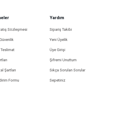
eler
Yardım
Satış Sözleşmesi
Sipariş Takibi
 Güvenlik
Yeni Üyelik
Teslimat
Üye Girişi
tları
Şifremi Unuttum
al Şartları
Sıkça Sorulan Sorular
ldirim Formu
Sepetiniz