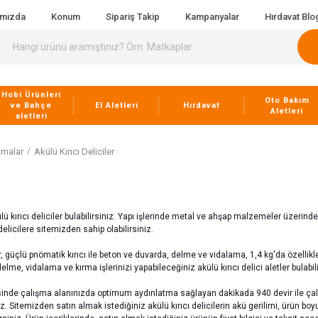
ımızda
Konum
Sipariş Takip
Kampanyalar
Hırdavat Blo
Hobi Ürünleri
Oto Bakım
ve Bahçe
El Aletleri
Hırdavat
Aletleri
aletleri
amalar
Akülü Kırıcı Deliciler
lü kırıcı deliciler bulabilirsiniz. Yapı işlerinde metal ve ahşap malzemeler üzerind
elicilere sitemizden sahip olabilirsiniz.
r, güçlü pnömatik kırıcı ile beton ve duvarda, delme ve vidalama, 1,4 kg'da özellikl
e, vidalama ve kırma işlerinizi yapabileceğiniz akülü kırıcı delici aletler bulabili
nde çalışma alanınızda optimum aydınlatma sağlayan dakikada 940 devir ile çalışa
siniz. Sitemizden satın almak istediğiniz akülü kırıcı delicilerin akü gerilimi, ürün bo