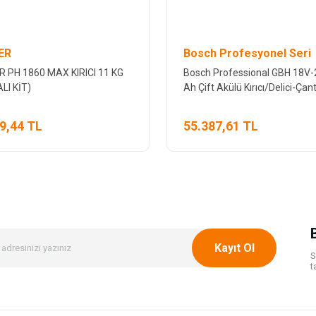
ER
Bosch Profesyonel Seri
 PH 1860 MAX KIRICI 11 KG
Bosch Professional GBH 18V-
LI KİT)
Ah Çift Akülü Kırıcı/Delici-Çan
9,44 TL
55.387,61 TL
Kayıt Ol
S
t