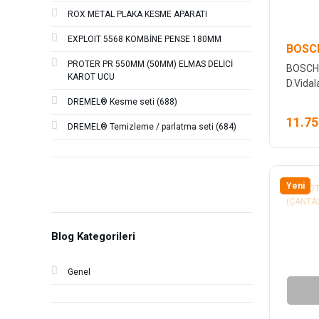
ROX METAL PLAKA KESME APARATI
EXPLOIT 5568 KOMBİNE PENSE 180MM
BOSCH
PROTER PR 550MM (50MM) ELMAS DELİCİ
BOSCH 
KAROT UCU
D.Vida
DREMEL® Kesme seti (688)
11.75
DREMEL® Temizleme / parlatma seti (684)
Yeni
Blog Kategorileri
Genel