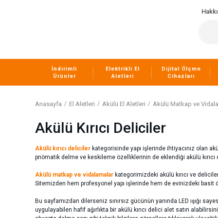
Hakk
İndirimli
Elektrikli El
Dijital Ölçme
Ürünler
Aletleri
Cihazları
Anasayfa
El Aletleri
Akülü El Aletleri
Akülü Matkap ve Vidal
Akülü Kırıcı Deliciler
Akülü kırıcı deliciler
kategorisinde yapı işlerinde ihtiyacınız olan akü
pnömatik delme ve keskileme özelliklerinin de eklendiği akülü kırıcı d
Akülü matkap ve vidalamalar
kategorimizdeki akülü kırıcı ve delicile
Sitemizden hem profesyonel yapı işlerinde hem de evinizdeki basit delm
Bu sayfamızdan dilerseniz sınırsız gücünün yanında LED ışığı sayesi
uygulayabilen hafif ağırlıkta bir akülü kırıcı delici alet satın alabilir