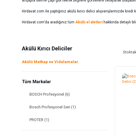
ahşapta delme çapı gibi teknik bilgilere görsellere tıklayarak ulaşabili
Hirdavat.com ile yaptığınız akülü kırıcı delici alışverişlerinizde kredi
Hirdavat.com’da aradığınız tüm
Akülü el aletleri
hakkında detaylı bilg
Akülü Kırıcı Deliciler
Stoktak
Akülü Matkap ve Vidalamalar
Tüm Markalar
BOSCH Profesyonel (6)
Bosch Profesyonel Seri (1)
PROTER (1)