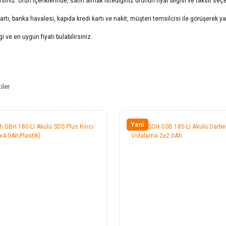
rsiniz. Ürün içeriklerinde, satın almak istediğiniz ürünün fiyat bilgisi ve taksit seç
 kartı, banka havalesi, kapıda kredi kartı ve nakit, müşteri temsilcisi ile görüşerek 
i ve en uygun fiyatı bulabilirsiniz.
iler
Yeni