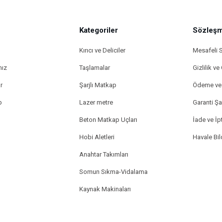
Kategoriler
Sözleşm
Kırıcı ve Deliciler
Mesafeli 
mız
Taşlamalar
Gizlilik ve
r
Şarjlı Matkap
Ödeme ve 
p
Lazer metre
Garanti Şar
Beton Matkap Uçları
İade ve İpt
Hobi Aletleri
Havale Bi
Anahtar Takımları
Somun Sıkma-Vidalama
Kaynak Makinaları