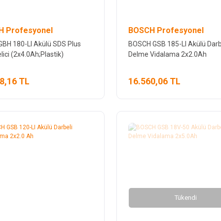
 Profesyonel
BOSCH Profesyonel
GBH 180-LI Akülü SDS Plus
BOSCH GSB 185-LI Akülü Darb
elici (2x4.0Ah;Plastik)
Delme Vidalama 2x2.0Ah
8,16 TL
16.560,06 TL
Tükendi