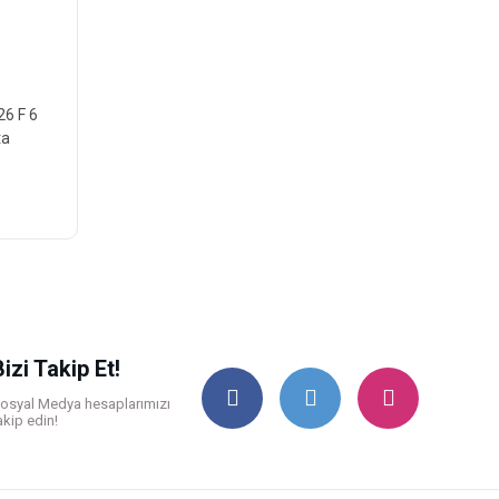
26 F 6
ta
Bizi Takip Et!
osyal Medya hesaplarımızı
akip edin!