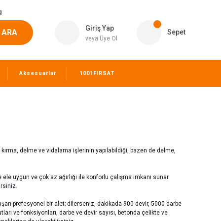
g
Giriş Yap
ARA
Sepet
veya Üye Ol
Aksesuarlar
1001FIRSAT
e kırma, delme ve vidalama işlerinin yapılabildiği, bazen de delme,
e ele uygun ve çok az ağırlığı ile konforlu çalışma imkanı sunar.
rsiniz.
n profesyonel bir alet; dilerseniz, dakikada 900 devir, 5000 darbe
yutları ve fonksiyonları, darbe ve devir sayısı, betonda çelikte ve