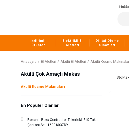
Hakk
İndirimli
Elektrikli El
Dijital Ölçme
Ürünler
Aletleri
Cihazları
Anasayfa
El Aletleri
Akülü El Aletleri
Akülü Kesme Makinalar
Akülü Çok Amaçlı Makas
Stoktak
Akülü Kesme Makinaları
En Populer Olanlar
Bosch L-Boxx Contractor Tekerlekli 3'lü Takım
Çantası Seti 1600A037DY