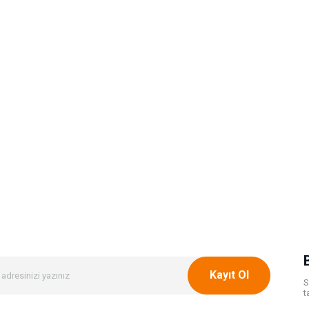
Kayıt Ol
S
t