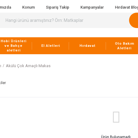
ımızda
Konum
Sipariş Takip
Kampanyalar
Hırdavat Blo
Hobi Ürünleri
Oto Bakım
ve Bahçe
El Aletleri
Hırdavat
Aletleri
aletleri
ı
Akülü Çok Amaçlı Makas
iler
Ürün Bulunamadı.