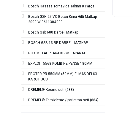
Bosch Hassas Tornavida Takımı 8 Parça
Bosch GSH 27 VC Beton Kırıcı Hilti Matkap
2000 W 061130A000
Bosch Gsb 600 Darbeli Matkap
BOSCH GSB 13 RE DARBELİ MATKAP
ROX METAL PLAKA KESME APARATI
EXPLOIT 5568 KOMBİNE PENSE 180MM
PROTER PR 550MM (50MM) ELMAS DELİCİ
KAROT UCU
DREMEL® Kesme seti (688)
DREMEL® Temizleme / parlatma seti (684)