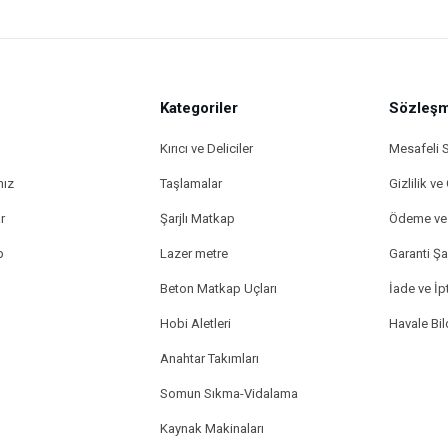
Kategoriler
Sözleşm
Kırıcı ve Deliciler
Mesafeli 
mız
Taşlamalar
Gizlilik ve
r
Şarjlı Matkap
Ödeme ve 
p
Lazer metre
Garanti Şar
Beton Matkap Uçları
İade ve İpt
Hobi Aletleri
Havale Bi
Anahtar Takımları
Somun Sıkma-Vidalama
Kaynak Makinaları