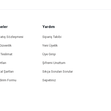
eler
Yardım
Satış Sözleşmesi
Sipariş Takibi
 Güvenlik
Yeni Üyelik
Teslimat
Üye Girişi
tları
Şifremi Unuttum
al Şartları
Sıkça Sorulan Sorular
ldirim Formu
Sepetiniz