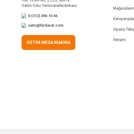
100. Yıl Blv No: 21/23, 06374
Ostim Osb/ Yenimahalle/Ankara
Mağazaları
0 (312) 386 16 66
Kampanyala
satis@hirdavat.com
Sipariş Taki
İletişim
OSTİM MEGA MAKİNA