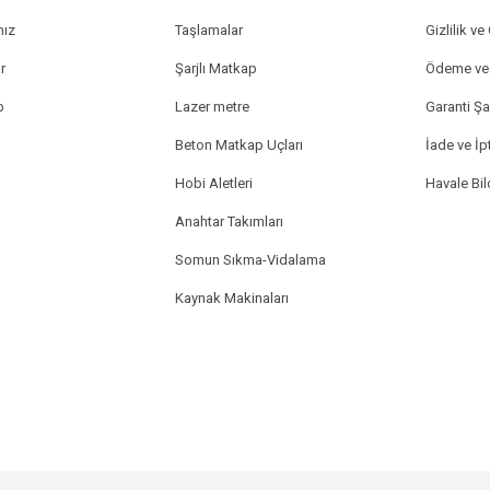
mız
Taşlamalar
Gizlilik ve
r
Şarjlı Matkap
Ödeme ve 
p
Lazer metre
Garanti Şar
Beton Matkap Uçları
İade ve İpt
Hobi Aletleri
Havale Bi
Anahtar Takımları
Somun Sıkma-Vidalama
Kaynak Makinaları