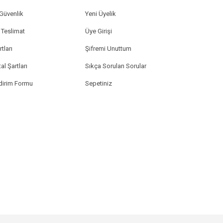
 Güvenlik
Yeni Üyelik
Teslimat
Üye Girişi
tları
Şifremi Unuttum
al Şartları
Sıkça Sorulan Sorular
ldirim Formu
Sepetiniz