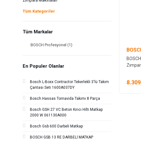
Zımpara Makinaları
Tüm Kategoriler
Tüm Markalar
BOSCH Profesyonel (1)
BOSCH
BOSCH 
Zımpar
En Populer Olanlar
8.309
Bosch L-Boxx Contractor Tekerlekli 3'lü Takım
Çantası Seti 1600A037DY
Bosch Hassas Tornavida Takımı 8 Parça
Bosch GSH 27 VC Beton Kırıcı Hilti Matkap
2000 W 061130A000
Bosch Gsb 600 Darbeli Matkap
BOSCH GSB 13 RE DARBELİ MATKAP