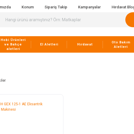
ımızda
Konum
Sipariş Takip
Kampanyalar
Hırdavat Blo
Hobi Ürünleri
Oto Bakım
ve Bahçe
El Aletleri
Hırdavat
Aletleri
aletleri
iler