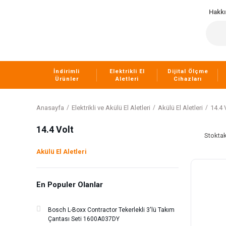
Hakk
İndirimli
Elektrikli El
Dijital Ölçme
Ürünler
Aletleri
Cihazları
Anasayfa
Elektrikli ve Akülü El Aletleri
Akülü El Aletleri
14.4 
14.4 Volt
Stoktak
Akülü El Aletleri
En Populer Olanlar
Bosch L-Boxx Contractor Tekerlekli 3'lü Takım
Çantası Seti 1600A037DY