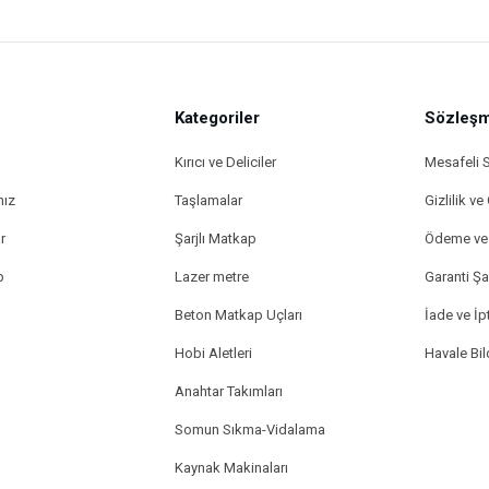
Kategoriler
Sözleşm
Kırıcı ve Deliciler
Mesafeli 
mız
Taşlamalar
Gizlilik ve
r
Şarjlı Matkap
Ödeme ve 
p
Lazer metre
Garanti Şar
Beton Matkap Uçları
İade ve İpt
Hobi Aletleri
Havale Bi
Anahtar Takımları
Somun Sıkma-Vidalama
Kaynak Makinaları