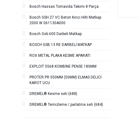
Bosch Hassas Tornavida Takımı 8 Parça
Bosch GSH 27 VC Beton Kırıcı Hilti Matkap
2000 W 061130A000
Bosch Gsb 600 Darbeli Matkap
BOSCH GSB 13 RE DARBELİ MATKAP
ROX METAL PLAKA KESME APARATI
EXPLOIT 5568 KOMBİNE PENSE 180MM
PROTER PR 550MM (50MM) ELMAS DELİCİ
KAROT UCU
DREMEL® Kesme seti (688)
DREMEL® Temizleme / parlatma seti (684)