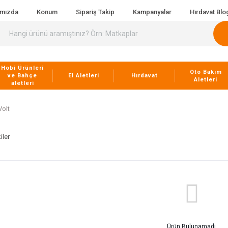
ımızda
Konum
Sipariş Takip
Kampanyalar
Hırdavat Blo
Hobi Ürünleri
Oto Bakım
ve Bahçe
El Aletleri
Hırdavat
Aletleri
aletleri
Volt
iler
Ürün Bulunamadı.