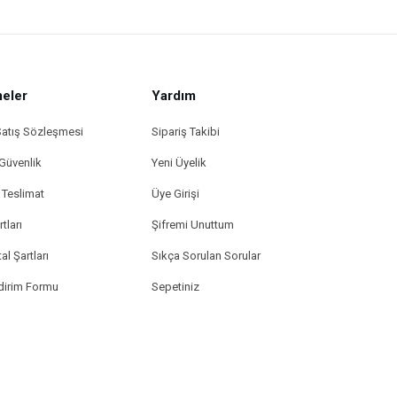
eler
Yardım
Satış Sözleşmesi
Sipariş Takibi
 Güvenlik
Yeni Üyelik
Teslimat
Üye Girişi
tları
Şifremi Unuttum
al Şartları
Sıkça Sorulan Sorular
ldirim Formu
Sepetiniz