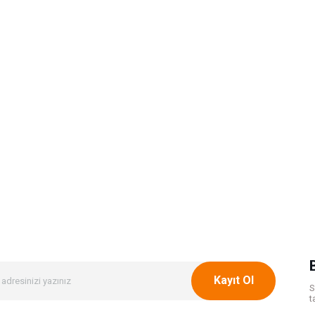
Kayıt Ol
S
t