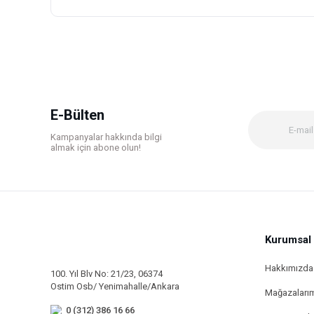
Bu ürünün fiyat bilgisi, resim, ürün açıklamalarında ve diğer k
Görüş ve önerileriniz için teşekkür ederiz.
Ürün resmi kalitesiz, bozuk veya görüntülenemiyor.
Ürün açıklamasında eksik bilgiler bulunuyor.
Ürün bilgilerinde hatalar bulunuyor.
E-Bülten
Ürün fiyatı diğer sitelerden daha pahalı.
Kampanyalar hakkında bilgi
Bu ürüne benzer farklı alternatifler olmalı.
almak için abone olun!
Kurumsal
Hakkımızda
100. Yıl Blv No: 21/23, 06374
Ostim Osb/ Yenimahalle/Ankara
Mağazaları
0 (312) 386 16 66