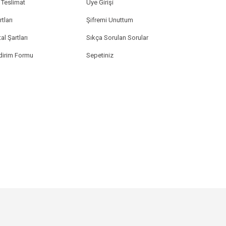
Teslimat
Üye Girişi
tları
Şifremi Unuttum
al Şartları
Sıkça Sorulan Sorular
ldirim Formu
Sepetiniz