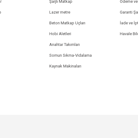
r
Şarjlı Matkap
Ödeme ve 
p
Lazer metre
Garanti Şar
Beton Matkap Uçları
İade ve İpt
Hobi Aletleri
Havale Bi
Anahtar Takımları
Somun Sıkma-Vidalama
Kaynak Makinaları