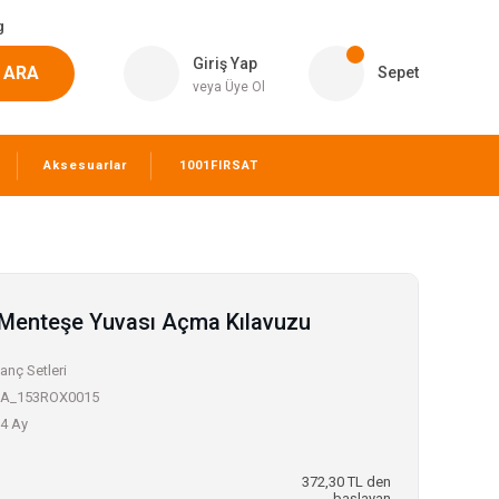
g
Giriş Yap
ARA
Sepet
veya Üye Ol
Aksesuarlar
1001FIRSAT
Menteşe Yuvası Açma Kılavuzu
anç Setleri
1A_153ROX0015
4 Ay
372,30 TL den
başlayan