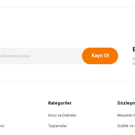
onularda yetersiz gördüğünüz noktaları öneri formunu kullanarak tarafımıza ileteb
Bu ürüne ilk yorumu siz yapın!
Yorum Yaz
Kayıt Ol
S
t
Kategoriler
Gönder
Sözleşm
Kırıcı ve Deliciler
Mesafeli 
mız
Taşlamalar
Gizlilik ve