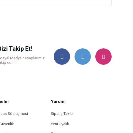
ilirsiniz.
Bizi Takip Et!
osyal Medya hesaplarımızı
akip edin!
eler
Yardım
Satış Sözleşmesi
Sipariş Takibi
 Güvenlik
Yeni Üyelik