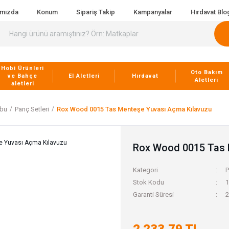
ımızda
Konum
Sipariş Takip
Kampanyalar
Hırdavat Blo
Hobi Ürünleri
Oto Bakım
ve Bahçe
El Aletleri
Hırdavat
Aletleri
aletleri
ubu
Panç Setleri
Rox Wood 0015 Tas Menteşe Yuvası Açma Kılavuzu
Rox Wood 0015 Tas 
Kategori
P
Stok Kodu
Garanti Süresi
2
2.233,79 TL