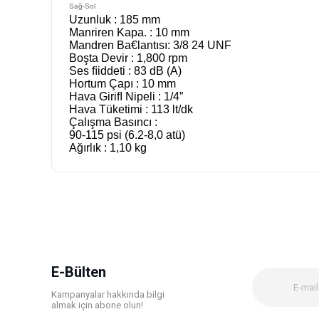
Sağ-Sol
Uzunluk : 185 mm
Manriren Kapa. : 10 mm
Mandren Ba€lantısı: 3/8 24 UNF
Boşta Devir : 1,800 rpm
Ses ﬁiddeti : 83 dB (A)
Hortum Çapı : 10 mm
Hava Giriﬂ Nipeli : 1/4”
Hava Tüketimi : 113 lt/dk
Çalışma Basıncı :
90-115 psi (6.2-8,0 atü)
Ağırlık : 1,10 kg
Bu ürünün fiyat bilgisi, resim, ürün açıklamalarında ve diğer k
Görüş ve önerileriniz için teşekkür ederiz.
Ürün resmi kalitesiz, bozuk veya görüntülenemiyor.
Ürün açıklamasında eksik bilgiler bulunuyor.
Ürün bilgilerinde hatalar bulunuyor.
E-Bülten
Ürün fiyatı diğer sitelerden daha pahalı.
Kampanyalar hakkında bilgi
Bu ürüne benzer farklı alternatifler olmalı.
almak için abone olun!