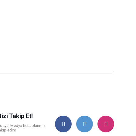
ilirsiniz.
Bizi Takip Et!
osyal Medya hesaplarımızı
akip edin!