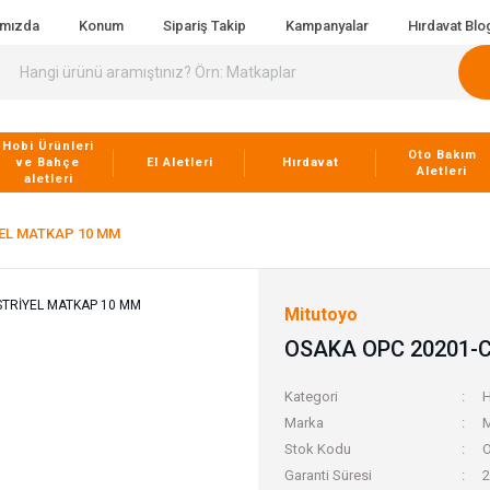
ımızda
Konum
Sipariş Takip
Kampanyalar
Hırdavat Blo
Hobi Ürünleri
Oto Bakım
ve Bahçe
El Aletleri
Hırdavat
Aletleri
aletleri
EL MATKAP 10 MM
Mitutoyo
OSAKA OPC 20201-
Kategori
H
Marka
M
Stok Kodu
O
Garanti Süresi
2