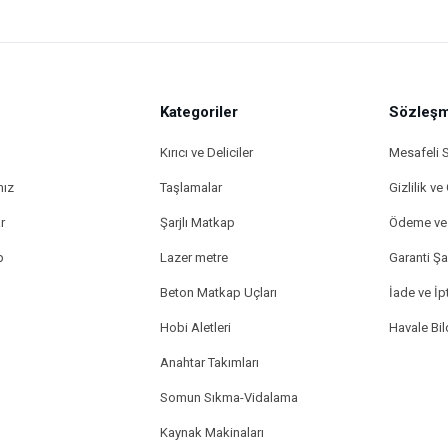
Kategoriler
Gönder
Sözleşm
Kırıcı ve Deliciler
Mesafeli 
mız
Taşlamalar
Gizlilik ve
r
Şarjlı Matkap
Ödeme ve 
p
Lazer metre
Garanti Şar
Beton Matkap Uçları
İade ve İpt
Hobi Aletleri
Havale Bi
Anahtar Takımları
Somun Sıkma-Vidalama
Kaynak Makinaları