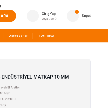
g
Giriş Yap
ARA
Sepet
veya Üye Ol
Aksesuarlar
1001FIRSAT
C ENDÜSTRİYEL MATKAP 10 MM
avalı El Aletleri
itutoyo
PC-20201C
4 Ay