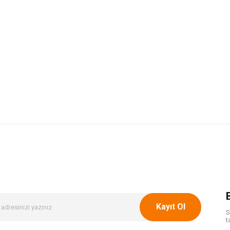
onularda yetersiz gördüğünüz noktaları öneri formunu kullanarak tarafımıza ileteb
Bu ürüne ilk yorumu siz yapın!
Yorum Yaz
Kayıt Ol
S
t