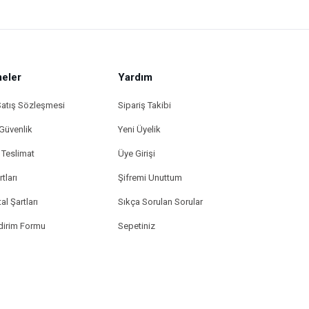
eler
Yardım
Satış Sözleşmesi
Sipariş Takibi
 Güvenlik
Yeni Üyelik
Teslimat
Üye Girişi
tları
Şifremi Unuttum
al Şartları
Sıkça Sorulan Sorular
ldirim Formu
Sepetiniz