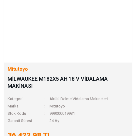
Mitutoyo
MİLWAUKEE M182X5 AH 18 V VİDALAMA
MAKİNASI
Kategori
Akülü Delme Vidalama Makineleri
Marka
Mitutoyo
Stok Kodu
999000019931
Garanti Süresi
24 Ay
36.422,98 TL