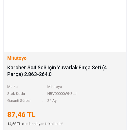
Mitutoyo
Karcher Sc4 Sc3 Için Yuvarlak Fırça Seti (4
Parça) 2.863-264.0
Marka
Mitutoyo
Stok Kodu
HBV00000WK3LJ
Garanti Süresi
24 Ay
87,46 TL
14,58 TL den başlayan taksitlerle!!