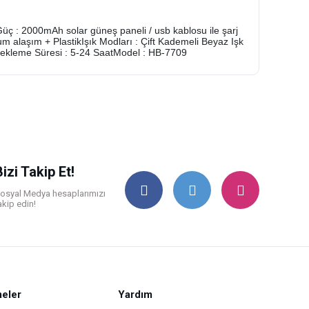
ç : 2000mAh solar güneş paneli / usb kablosu ile şarj
um alaşım + PlastikIşık Modları : Çift Kademeli Beyaz Işk
r)Bekleme Süresi : 5-24 SaatModel : HB-7709
ilirsiniz.
Bizi Takip Et!
osyal Medya hesaplarımızı
akip edin!
eler
Yardım