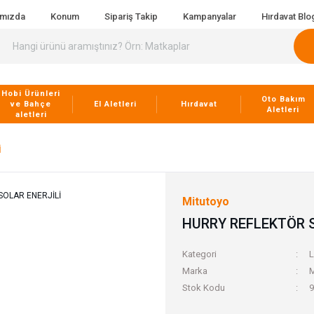
ımızda
Konum
Sipariş Takip
Kampanyalar
Hırdavat Blo
Hobi Ürünleri
Oto Bakım
ve Bahçe
El Aletleri
Hırdavat
Aletleri
aletleri
İ
Mitutoyo
HURRY REFLEKTÖR S
Kategori
L
Marka
M
Stok Kodu
9