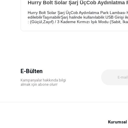
Hurry Bolt Solar Şarj ÜçCob Aydınlatma
Hurry Bolt Solar Şarj ÜçCob Aydınlatma Park Lambası H
edilebilirTaşınabilirŞarj halinde kullanılabilir.USB Gir
: (Güçül,Zayıf) / 3 Kademe Kırmızı Işık Modu (Sabit, İ
Bu ürünün fiyat bilgisi, resim, ürün açıklamalarında ve diğer k
Görüş ve önerileriniz için teşekkür ederiz.
Ürün resmi kalitesiz, bozuk veya görüntülenemiyor.
Ürün açıklamasında eksik bilgiler bulunuyor.
Ürün bilgilerinde hatalar bulunuyor.
E-Bülten
Ürün fiyatı diğer sitelerden daha pahalı.
Kampanyalar hakkında bilgi
Bu ürüne benzer farklı alternatifler olmalı.
almak için abone olun!
Kurumsal