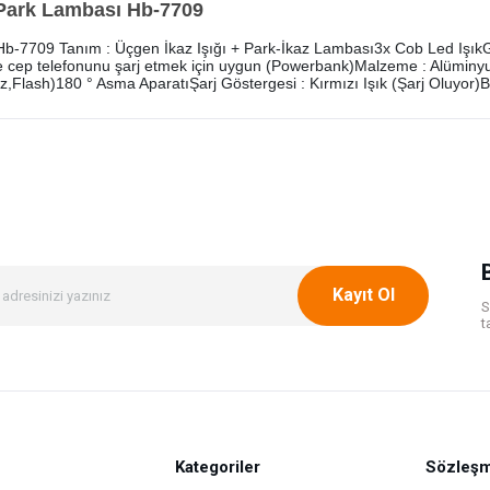
 Park Lambası Hb-7709
b-7709 Tanım : Üçgen İkaz Işığı + Park-İkaz Lambası3x Cob Led IşıkGü
işi ile cep telefonunu şarj etmek için uygun (Powerbank)Malzeme : Alüminy
kaz,Flash)180 ° Asma AparatıŞarj Göstergesi : Kırmızı Işık (Şarj Oluyo
onularda yetersiz gördüğünüz noktaları öneri formunu kullanarak tarafımıza ileteb
Bu ürüne ilk yorumu siz yapın!
Yorum Yaz
Kayıt Ol
S
t
Kategoriler
Gönder
Sözleşm