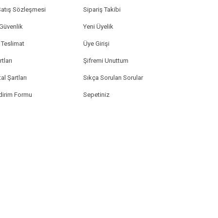
Satış Sözleşmesi
Sipariş Takibi
 Güvenlik
Yeni Üyelik
Teslimat
Üye Girişi
tları
Şifremi Unuttum
al Şartları
Sıkça Sorulan Sorular
ldirim Formu
Sepetiniz