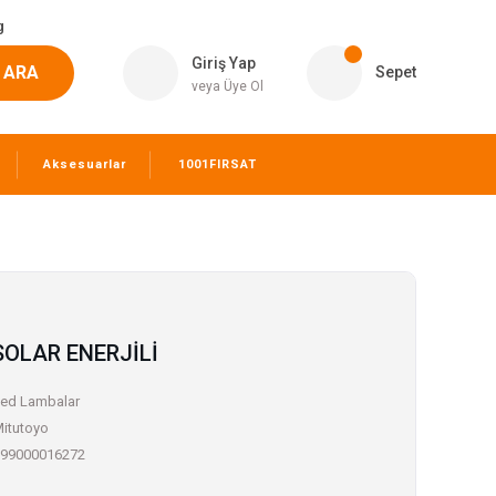
g
Giriş Yap
ARA
Sepet
veya Üye Ol
Aksesuarlar
1001FIRSAT
OLAR ENERJİLİ
ed Lambalar
itutoyo
99000016272