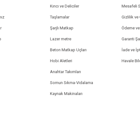
Kırıcı ve Deliciler
Mesafeli 
mız
Taşlamalar
Gizlilik ve
r
Şarjlı Matkap
Ödeme ve 
p
Lazer metre
Garanti Şar
Beton Matkap Uçları
İade ve İpt
Hobi Aletleri
Havale Bi
Anahtar Takımları
Somun Sıkma-Vidalama
Kaynak Makinaları