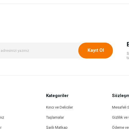
onularda yetersiz gördüğünüz noktaları öneri formunu kullanarak tarafımıza ileteb
Bu ürüne ilk yorumu siz yapın!
Yorum Yaz
Kayıt Ol
S
t
Kategoriler
Gönder
Sözleşm
Kırıcı ve Deliciler
Mesafeli 
mız
Taşlamalar
Gizlilik ve
r
Şarjlı Matkap
Ödeme ve 