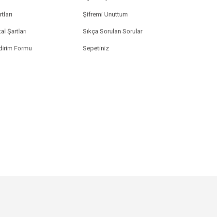
tları
Şifremi Unuttum
al Şartları
Sıkça Sorulan Sorular
ldirim Formu
Sepetiniz