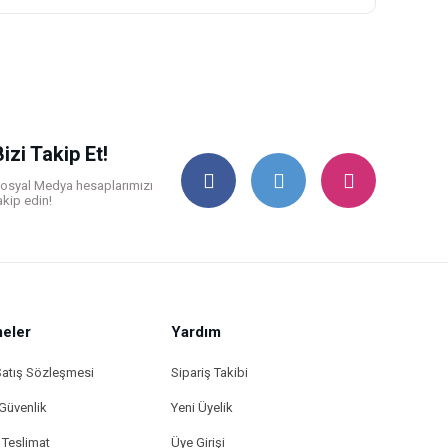
ilirsiniz.
Bizi Takip Et!
osyal Medya hesaplarımızı
akip edin!
eler
Yardım
Satış Sözleşmesi
Sipariş Takibi
 Güvenlik
Yeni Üyelik
Teslimat
Üye Girişi