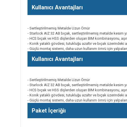
Kullanıcı Avantajları
- Sertleştirilmemiş Metalde Uzun Ömür
- Starlock AIZ 32 AB bıçak, sertleştirilmemiş metalde kesim 
- HCS bıçak ve HSS dişlerden oluşan BIM kombinasyonu, aşınm
- Konik yataklı gövdesi, tutukluğu azaltır ve bıçak üzerindeki a
- Güçlü montaj sistemi, daha uzun kullanım ömrü için yalpalam
Kullanıcı Avantajları
- Sertleştirilmemiş Metalde Uzun Ömür
- Starlock AIZ 32 AB bıçak, sertleştirilmemiş metalde kesim 
- HCS bıçak ve HSS dişlerden oluşan BIM kombinasyonu, aşınm
- Konik yataklı gövdesi, tutukluğu azaltır ve bıçak üzerindeki a
- Güçlü montaj sistemi, daha uzun kullanım ömrü için yalpalam
Paket İçeriğiı