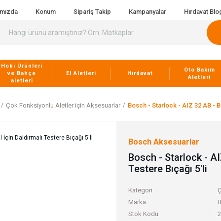
ımızda
Konum
Sipariş Takip
Kampanyalar
Hırdavat Blo
Hobi Ürünleri
Oto Bakım
ve Bahçe
El Aletleri
Hırdavat
Aletleri
aletleri
Çok Fonksiyonlu Aletler için Aksesuarlar
Bosch - Starlock - AIZ 32 AB - BI
Bosch Aksesuarlar
Bosch - Starlock - AI
Testere Bıçağı 5'li
Kategori
Ç
Marka
B
Stok Kodu
2