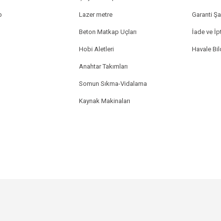
p
Lazer metre
Garanti Şar
Beton Matkap Uçları
İade ve İpt
Hobi Aletleri
Havale Bi
Anahtar Takımları
Somun Sıkma-Vidalama
Kaynak Makinaları