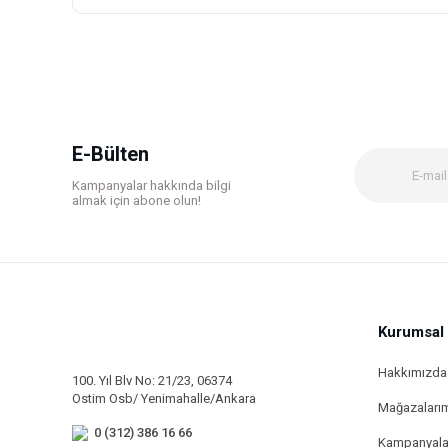
Bu ürünün fiyat bilgisi, resim, ürün açıklamalarında ve diğer k
Görüş ve önerileriniz için teşekkür ederiz.
Ürün resmi kalitesiz, bozuk veya görüntülenemiyor.
Ürün açıklamasında eksik bilgiler bulunuyor.
Ürün bilgilerinde hatalar bulunuyor.
E-Bülten
Ürün fiyatı diğer sitelerden daha pahalı.
Kampanyalar hakkında bilgi
Bu ürüne benzer farklı alternatifler olmalı.
almak için abone olun!
Kurumsal
Hakkımızda
100. Yıl Blv No: 21/23, 06374
Ostim Osb/ Yenimahalle/Ankara
Mağazaları
0 (312) 386 16 66
Kampanyala