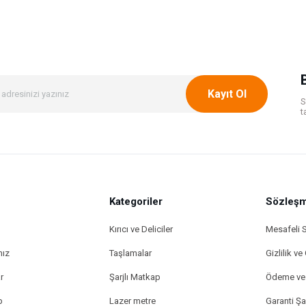
Kayıt Ol
S
t
Kategoriler
Sözleşm
Kırıcı ve Deliciler
Mesafeli 
mız
Taşlamalar
Gizlilik ve
r
Şarjlı Matkap
Ödeme ve 
p
Lazer metre
Garanti Şar