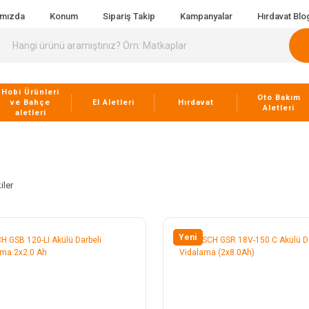
ımızda
Konum
Sipariş Takip
Kampanyalar
Hırdavat Blo
Hobi Ürünleri
Oto Bakım
ve Bahçe
El Aletleri
Hırdavat
Aletleri
aletleri
iler
Yeni