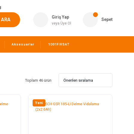
g
Giriş Yap
ARA
Sepet
veya Üye Ol
Aksesuarlar
1001FIRSAT
Toplam 46 ürün
Yeni