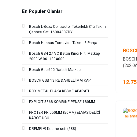
En Populer Olanlar
Bosch L-Boxx Contractor Tekerlekli 3'lü Takım
Çantası Seti 1600A037DY
Bosch Hassas Tornavida Takımı 8 Parça
BOSCH
Bosch GSH 27 VC Beton Kırıcı Hilti Matkap
BOSCH 
2000 W 061130A000
(2x2.0A
Bosch Gsb 600 Darbeli Matkap
BOSCH GSB 13 RE DARBELİ MATKAP
12.75
ROX METAL PLAKA KESME APARATI
EXPLOIT 5568 KOMBİNE PENSE 180MM
PROTER PR 550MM (50MM) ELMAS DELİCİ
KAROT UCU
DREMEL® Kesme seti (688)