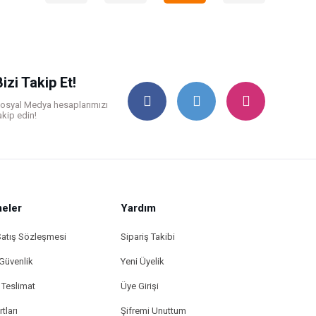
Bizi Takip Et!
osyal Medya hesaplarımızı
akip edin!
eler
Yardım
Satış Sözleşmesi
Sipariş Takibi
 Güvenlik
Yeni Üyelik
Teslimat
Üye Girişi
tları
Şifremi Unuttum