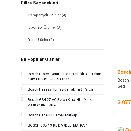
Filtre Seçenekleri
Bosch Aksesuarlar (22)
Kampanyalı Ürünler (4)
Bosch Ölçme Aletleri (16)
Sponsor Ürünler (3)
BOSCH (6)
Yeni Ürünler (6)
Diğer (5)
Mitutoyo (5)
En Populer Olanlar
Dremel (4)
Bosch
Bosch L-Boxx Contractor Tekerlekli 3'lü Takım
osaka (3)
Çantası Seti 1600A037DY
Bosch -
Seti
Bosch Hassas Tornavida Takımı 8 Parça
STANLEY (3)
Bosch GSH 27 VC Beton Kırıcı Hilti Matkap
3.077
Bosch Bahçe Aletleri (1)
2000 W 061130A000
Bosch Gsb 600 Darbeli Matkap
BOSCH GSB 13 RE DARBELİ MATKAP