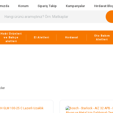
ımızda
Konum
Sipariş Takip
Kampanyalar
Hırdavat Blo
Hobi Ürünleri
Oto Bakım
ve Bahçe
El Aletleri
Hırdavat
Aletleri
aletleri
iler