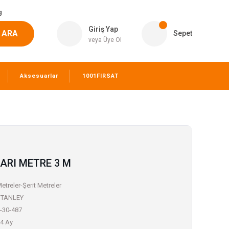
g
Giriş Yap
ARA
Sepet
veya Üye Ol
Aksesuarlar
1001FIRSAT
SARI METRE 3 M
etreler-Şerit Metreler
STANLEY
-30-487
4 Ay