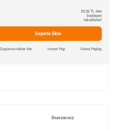
55,02 TL den
başlayan
taksitlerle!!
Sepete Ekle
ı Düşünce Haber Ver
Yorum Yap
Ürünü Paylaş
Önerileriniz