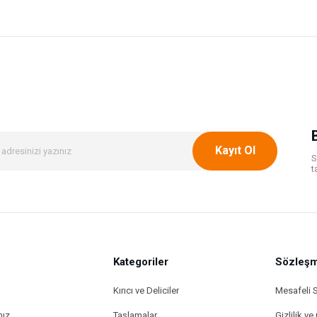
onularda yetersiz gördüğünüz noktaları öneri formunu kullanarak tarafımıza ileteb
Bu ürüne ilk yorumu siz yapın!
Yorum Yaz
Kayıt Ol
S
t
Kategoriler
Gönder
Sözleşm
Kırıcı ve Deliciler
Mesafeli 
mız
Taşlamalar
Gizlilik ve