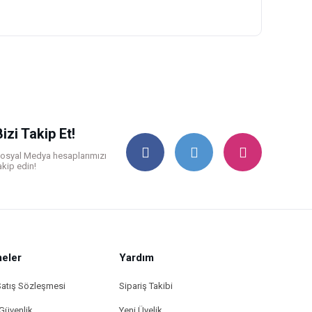
ilirsiniz.
Bizi Takip Et!
osyal Medya hesaplarımızı
akip edin!
eler
Yardım
Satış Sözleşmesi
Sipariş Takibi
 Güvenlik
Yeni Üyelik