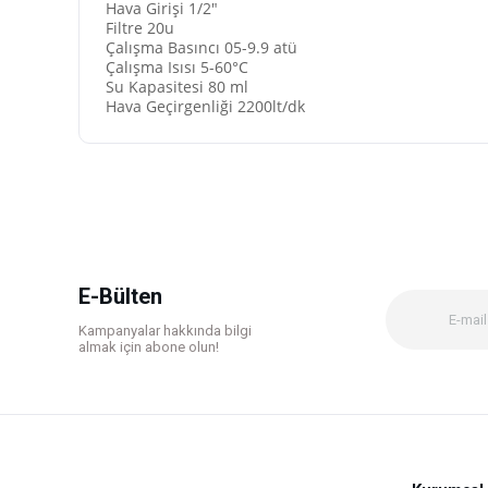
Hava Girişi 1/2"
Filtre 20u
Çalışma Basıncı 05-9.9 atü
Çalışma Isısı 5-60°C
Su Kapasitesi 80 ml
Hava Geçirgenliği 2200lt/dk
Bu ürünün fiyat bilgisi, resim, ürün açıklamalarında ve diğer k
Görüş ve önerileriniz için teşekkür ederiz.
Ürün resmi kalitesiz, bozuk veya görüntülenemiyor.
Ürün açıklamasında eksik bilgiler bulunuyor.
Ürün bilgilerinde hatalar bulunuyor.
E-Bülten
Ürün fiyatı diğer sitelerden daha pahalı.
Kampanyalar hakkında bilgi
Bu ürüne benzer farklı alternatifler olmalı.
almak için abone olun!