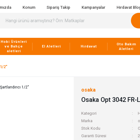
ımızda
Konum
Sipariş Takip
Kampanyalar
Hırdavat Blo
Hobi Ürünleri
Oto Bakım
ve Bahçe
El Aletleri
Hırdavat
Aletleri
aletleri
1/2''
osaka
Osaka Opt 3042 FR-L Ş
Kategori
H
Marka
o
Stok Kodu
O
Garanti Süresi
2