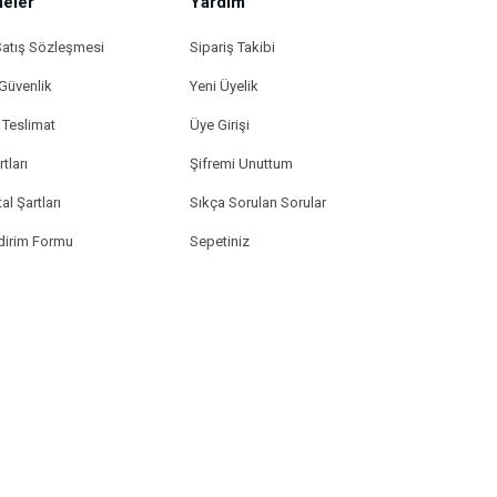
eler
Yardım
Satış Sözleşmesi
Sipariş Takibi
 Güvenlik
Yeni Üyelik
Teslimat
Üye Girişi
tları
Şifremi Unuttum
al Şartları
Sıkça Sorulan Sorular
ldirim Formu
Sepetiniz