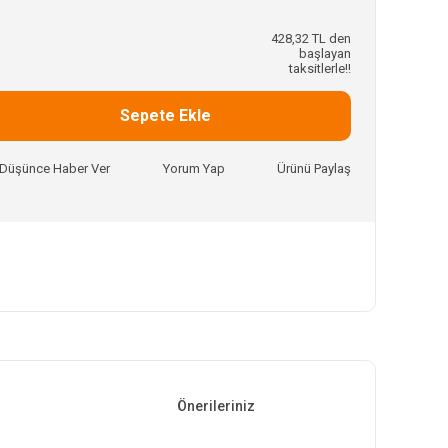
428,32 TL den
başlayan
taksitlerle!!
Sepete Ekle
ı Düşünce Haber Ver
Yorum Yap
Ürünü Paylaş
Önerileriniz