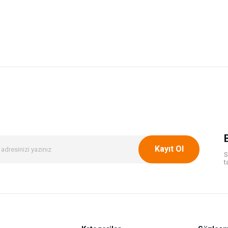
onularda yetersiz gördüğünüz noktaları öneri formunu kullanarak tarafımıza ileteb
Bu ürüne ilk yorumu siz yapın!
Yorum Yaz
Kayıt Ol
S
t