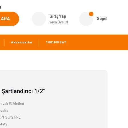
g
Giriş Yap
ARA
Sepet
veya Üye Ol
Aksesuarlar
1001FIRSAT
artlandırıcı 1/2''
avalı El Aletleri
saka
PT 3042 FRL
4 Ay