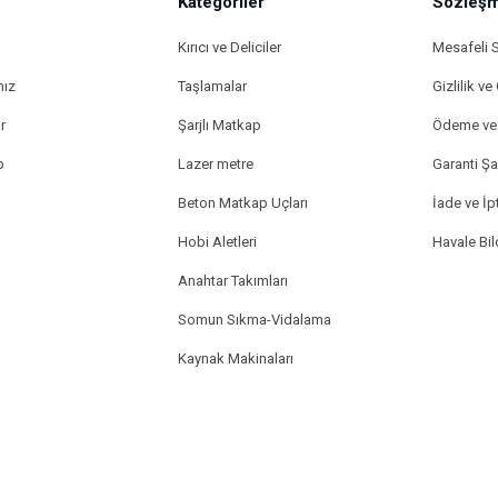
Kategoriler
Gönder
Sözleşm
Kırıcı ve Deliciler
Mesafeli 
mız
Taşlamalar
Gizlilik ve
r
Şarjlı Matkap
Ödeme ve 
p
Lazer metre
Garanti Şar
Beton Matkap Uçları
İade ve İpt
Hobi Aletleri
Havale Bi
Anahtar Takımları
Somun Sıkma-Vidalama
Kaynak Makinaları