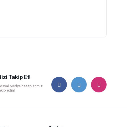
ilirsiniz.
Bizi Takip Et!
osyal Medya hesaplarımızı
akip edin!