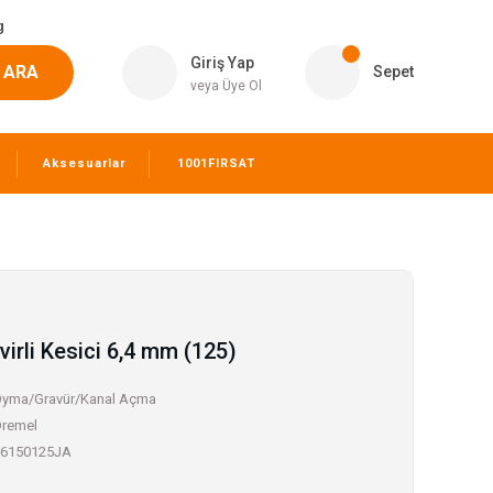
g
Giriş Yap
ARA
Sepet
veya Üye Ol
Aksesuarlar
1001FIRSAT
rli Kesici 6,4 mm (125)
yma/Gravür/Kanal Açma
remel
6150125JA