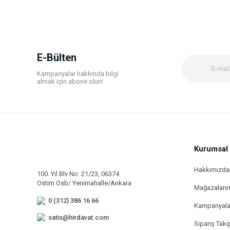
Ürün resmi kalitesiz, bozuk veya görüntülenemiyor.
Ürün açıklamasında eksik bilgiler bulunuyor.
Ürün bilgilerinde hatalar bulunuyor.
E-Bülten
Ürün fiyatı diğer sitelerden daha pahalı.
Kampanyalar hakkında bilgi
Bu ürüne benzer farklı alternatifler olmalı.
almak için abone olun!
Kurumsal
Hakkımızda
100. Yıl Blv No: 21/23, 06374
Ostim Osb/ Yenimahalle/Ankara
Mağazaları
0 (312) 386 16 66
Kampanyala
satis@hirdavat.com
Sipariş Taki