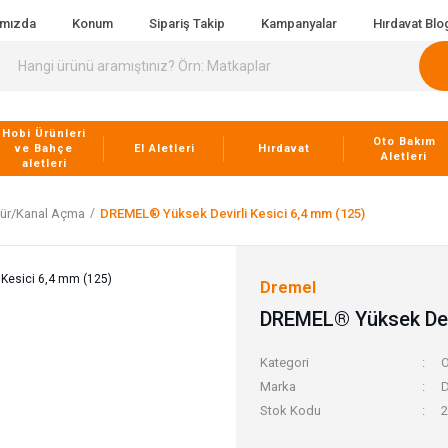
ımızda
Konum
Sipariş Takip
Kampanyalar
Hırdavat Blo
Hobi Ürünleri
Oto Bakım
ve Bahçe
El Aletleri
Hırdavat
Aletleri
aletleri
ür/Kanal Açma
DREMEL® Yüksek Devirli Kesici 6,4 mm (125)
Dremel
DREMEL® Yüksek Devi
Kategori
O
Marka
D
Stok Kodu
2