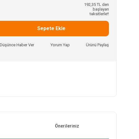
192,35 TL den
başlayan
taksitlerle!!
Sepete Ekle
ı Düşünce Haber Ver
Yorum Yap
Ürünü Paylaş
Önerileriniz