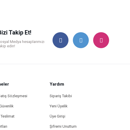
Bizi Takip Et!
osyal Medya hesaplarımızı
akip edin!
eler
Yardım
Satış Sözleşmesi
Sipariş Takibi
 Güvenlik
Yeni Üyelik
Teslimat
Üye Girişi
tları
Şifremi Unuttum