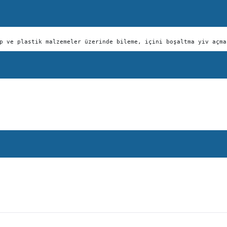
p ve plastik malzemeler üzerinde bileme, içini boşaltma yiv açma
onularda yetersiz gördüğünüz noktaları öneri formunu kullanarak tarafımıza ileteb