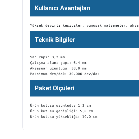
Kullanıcı Avantajları
Yüksek devirli kesiciler, yumuşak malzemeler, ahşa
Teknik Bilgiler
Sap çapı: 3,2 mm

Çalışma alanı çapı: 6,4 mm

Aksesuar uzunluğu: 38,0 mm

Maksimum dev/dak: 30.000 dev/dak
Paket Ölçüleri
Ürün kutusu uzunluğu: 1,3 cm

Ürün kutusu genişliği: 5,0 cm

Ürün kutusu yüksekliği: 10,0 cm
Bu ürünün fiyat bilgisi, resim, ürün açıklamalarında ve diğer k
Görüş ve önerileriniz için teşekkür ederiz.