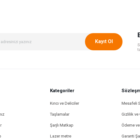
Bu ürüne ilk yorumu siz yapın!
Yorum Yaz
Kayıt Ol
S
t
Kategoriler
Gönder
Sözleşm
Kırıcı ve Deliciler
Mesafeli 
mız
Taşlamalar
Gizlilik ve
r
Şarjlı Matkap
Ödeme ve 
p
Lazer metre
Garanti Şar