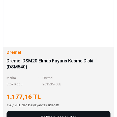
Dremel
Dremel DSM20 Elmas Fayans Kesme Diski
(DSM540)
Marka
Dremel
Stok Kodu
2615S540JB
1.177,16 TL
196,19 TL den başlayan taksitlerle!!