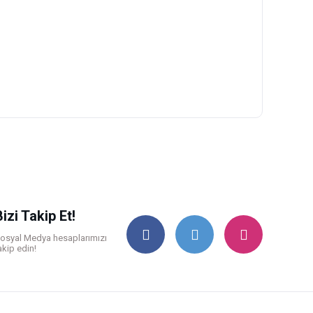
ilirsiniz.
Bizi Takip Et!
osyal Medya hesaplarımızı
akip edin!