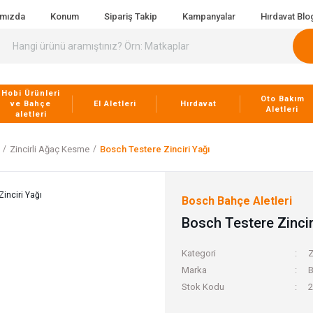
ımızda
Konum
Sipariş Takip
Kampanyalar
Hırdavat Blo
Hobi Ürünleri
Oto Bakım
ve Bahçe
El Aletleri
Hırdavat
Aletleri
aletleri
Zincirli Ağaç Kesme
Bosch Testere Zinciri Yağı
Bosch Bahçe Aletleri
Bosch Testere Zincir
Kategori
Z
Marka
B
Stok Kodu
2