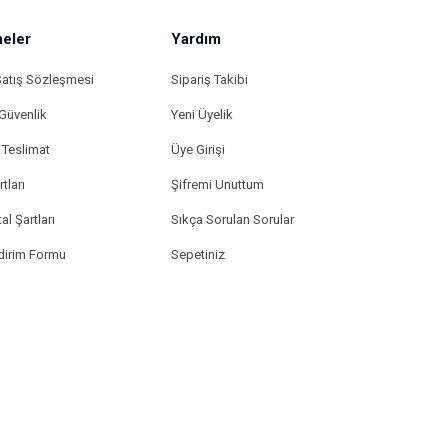
eler
Yardım
Satış Sözleşmesi
Sipariş Takibi
 Güvenlik
Yeni Üyelik
Teslimat
Üye Girişi
tları
Şifremi Unuttum
al Şartları
Sıkça Sorulan Sorular
ldirim Formu
Sepetiniz