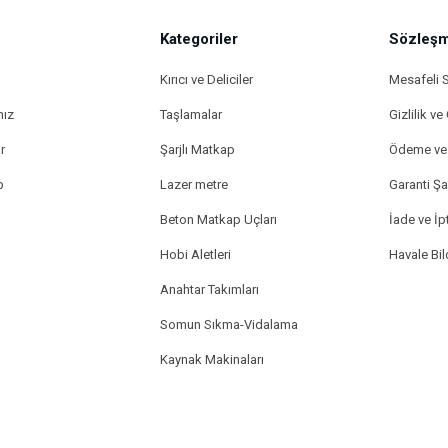
Kategoriler
Gönder
Sözleşm
Kırıcı ve Deliciler
Mesafeli 
mız
Taşlamalar
Gizlilik ve
r
Şarjlı Matkap
Ödeme ve 
p
Lazer metre
Garanti Şar
Beton Matkap Uçları
İade ve İpt
Hobi Aletleri
Havale Bi
Anahtar Takımları
Somun Sıkma-Vidalama
Kaynak Makinaları