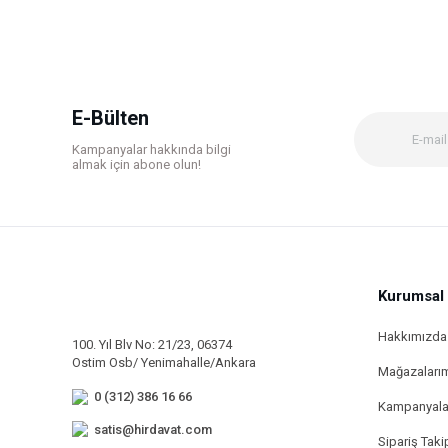
Ürün resmi kalitesiz, bozuk veya görüntülenemiyor.
Ürün açıklamasında eksik bilgiler bulunuyor.
Ürün bilgilerinde hatalar bulunuyor.
E-Bülten
Ürün fiyatı diğer sitelerden daha pahalı.
Kampanyalar hakkında bilgi
Bu ürüne benzer farklı alternatifler olmalı.
almak için abone olun!
Kurumsal
Hakkımızda
100. Yıl Blv No: 21/23, 06374
Ostim Osb/ Yenimahalle/Ankara
Mağazaları
0 (312) 386 16 66
Kampanyala
satis@hirdavat.com
Sipariş Taki