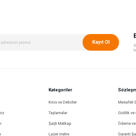
Bu ürüne ilk yorumu siz yapın!
Yorum Yaz
Kayıt Ol
S
t
Kategoriler
Gönder
Sözleşm
Kırıcı ve Deliciler
Mesafeli 
mız
Taşlamalar
Gizlilik ve
r
Şarjlı Matkap
Ödeme ve 
p
Lazer metre
Garanti Şar