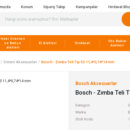
ımızda
Konum
Sipariş Takip
Kampanyalar
Hırdavat Blo
Hobi Ürünleri
Oto Bakım
ve Bahçe
El Aletleri
Hırdavat
Aletleri
aletleri
Sistem Aksesuarları
Bosch - Zımba Teli Tip 53 11,4*0,74*14 mm
Bosch Aksesuarlar
Bosch - Zımba Teli 
Kategori
S
Marka
B
Stok Kodu
1