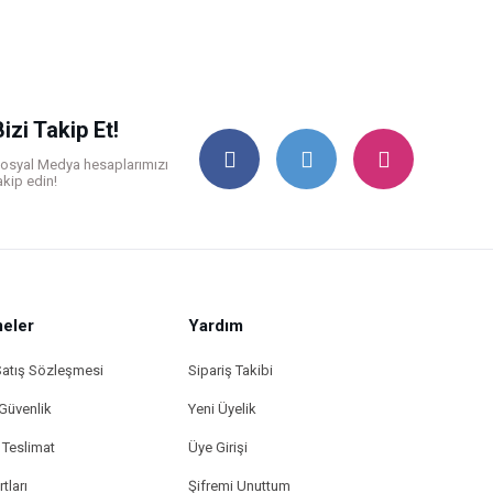
Bizi Takip Et!
osyal Medya hesaplarımızı
akip edin!
eler
Yardım
Satış Sözleşmesi
Sipariş Takibi
 Güvenlik
Yeni Üyelik
Teslimat
Üye Girişi
tları
Şifremi Unuttum