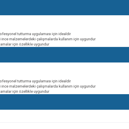
profesyonel tutturma uygulaması için idealdir
tli ince malzemelerdeki çalışmalarda kullanım için uygundur
amalar için özellikle uygundur
profesyonel tutturma uygulaması için idealdir
tli ince malzemelerdeki çalışmalarda kullanım için uygundur
amalar için özellikle uygundur
onularda yetersiz gördüğünüz noktaları öneri formunu kullanarak tarafımıza ileteb