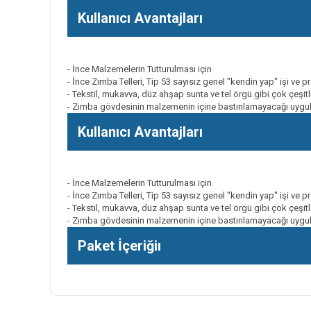
Kullanıcı Avantajları
- İnce Malzemelerin Tutturulması için
- İnce Zımba Telleri, Tip 53 sayısız genel "kendin yap" işi ve 
- Tekstil, mukavva, düz ahşap sunta ve tel örgü gibi çok çeşi
- Zımba gövdesinin malzemenin içine bastırılamayacağı uygul
Kullanıcı Avantajları
- İnce Malzemelerin Tutturulması için
- İnce Zımba Telleri, Tip 53 sayısız genel "kendin yap" işi ve 
- Tekstil, mukavva, düz ahşap sunta ve tel örgü gibi çok çeşi
- Zımba gövdesinin malzemenin içine bastırılamayacağı uygul
Paket İçeriğiı
Bu ürünün fiyat bilgisi, resim, ürün açıklamalarında ve diğer k
Görüş ve önerileriniz için teşekkür ederiz.