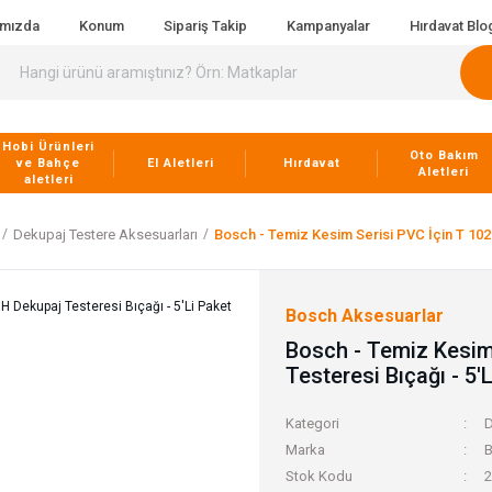
ımızda
Konum
Sipariş Takip
Kampanyalar
Hırdavat Blo
Hobi Ürünleri
Oto Bakım
ve Bahçe
El Aletleri
Hırdavat
Aletleri
aletleri
Dekupaj Testere Aksesuarları
Bosch - Temiz Kesim Serisi PVC İçin T 102 
Bosch Aksesuarlar
Bosch - Temiz Kesim 
Testeresi Bıçağı - 5'
Kategori
D
Marka
B
Stok Kodu
2