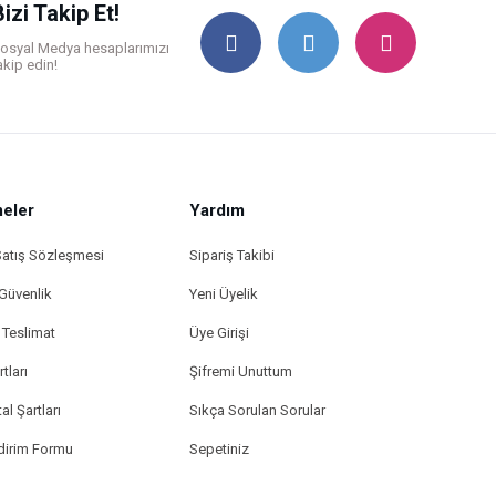
Bizi Takip Et!
osyal Medya hesaplarımızı
akip edin!
eler
Yardım
Satış Sözleşmesi
Sipariş Takibi
 Güvenlik
Yeni Üyelik
Teslimat
Üye Girişi
tları
Şifremi Unuttum
al Şartları
Sıkça Sorulan Sorular
ldirim Formu
Sepetiniz