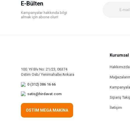
Ürün bilgilerinde hatalar bulunuyor.
E-Bülten
Ürün fiyatı diğer sitelerden daha pahalı.
Kampanyalar hakkında bilgi
Bu ürüne benzer farklı alternatifler olmalı.
almak için abone olun!
Kurumsal
Hakkımızda
100. Yıl Blv No: 21/23, 06374
Ostim Osb/ Yenimahalle/Ankara
Mağazaları
0 (312) 386 16 66
Kampanyala
satis@hirdavat.com
Sipariş Taki
İletişim
OSTİM MEGA MAKİNA