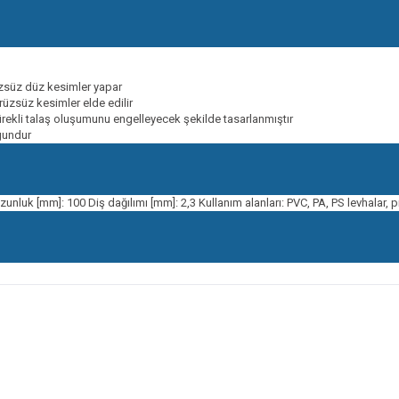
üzsüz düz kesimler yapar
üzsüz kesimler elde edilir
ürekli talaş oluşumunu engelleyecek şekilde tasarlanmıştır
ygundur
unluk [mm]: 100 Diş dağılımı [mm]: 2,3 Kullanım alanları: PVC, PA, PS levhalar, p
onularda yetersiz gördüğünüz noktaları öneri formunu kullanarak tarafımıza ileteb
Bu ürüne ilk yorumu siz yapın!
Yorum Yaz