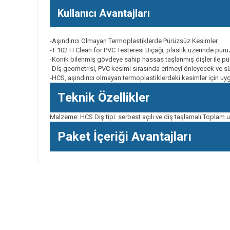
Kullanıcı Avantajları
-Aşındırıcı Olmayan Termoplastiklerde Pürüzsüz Kesimler
-T 102 H Clean for PVC Testeresi Bıçağı, plastik üzerinde pür
-Konik bilenmiş gövdeye sahip hassas taşlanmış dişler ile pür
-Diş geometrisi, PVC kesimi sırasında erimeyi önleyecek ve s
-HCS, aşındırıcı olmayan termoplastiklerdeki kesimler için u
Teknik Özellikler
Malzeme: HCS Diş tipi: serbest açılı ve diş taşlamalı Toplam uz
Paket İçeriği Avantajları
Bu ürünün fiyat bilgisi, resim, ürün açıklamalarında ve diğer k
Görüş ve önerileriniz için teşekkür ederiz.
Ürün resmi kalitesiz, bozuk veya görüntülenemiyor.
Ürün açıklamasında eksik bilgiler bulunuyor.