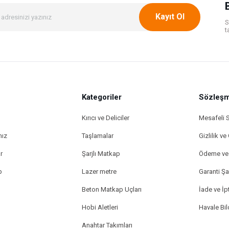
Kayıt Ol
S
t
Kategoriler
Gönder
Sözleşm
Kırıcı ve Deliciler
Mesafeli 
mız
Taşlamalar
Gizlilik ve
r
Şarjlı Matkap
Ödeme ve 
p
Lazer metre
Garanti Şar
Beton Matkap Uçları
İade ve İpt
Hobi Aletleri
Havale Bi
Anahtar Takımları