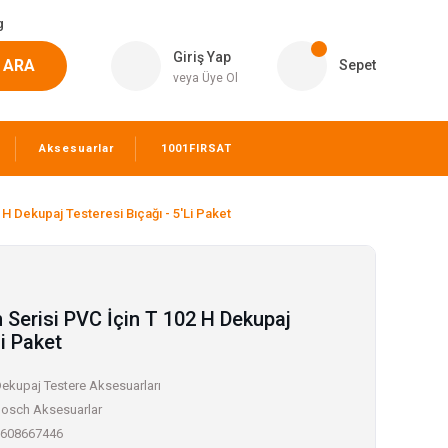
g
Giriş Yap
ARA
Sepet
veya Üye Ol
Aksesuarlar
1001FIRSAT
H Dekupaj Testeresi Bıçağı - 5'Li Paket
Serisi PVC İçin T 102 H Dekupaj
Li Paket
ekupaj Testere Aksesuarları
osch Aksesuarlar
608667446