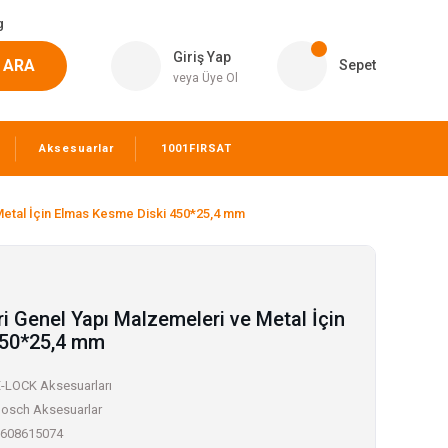
g
Giriş Yap
ARA
Sepet
veya Üye Ol
Aksesuarlar
1001FIRSAT
Metal İçin Elmas Kesme Diski 450*25,4 mm
i Genel Yapı Malzemeleri ve Metal İçin
450*25,4 mm
-LOCK Aksesuarları
osch Aksesuarlar
608615074