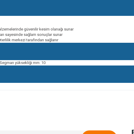
alzemelerinde güvenilir kesim olanağı sunar
tları sayesinde sağlam sonuçlar sunar
erlilik merkezi tarafından sağlanır
 Segman yüksekliği mm: 10
onularda yetersiz gördüğünüz noktaları öneri formunu kullanarak tarafımıza ileteb
Bu ürüne ilk yorumu siz yapın!
Yorum Yaz