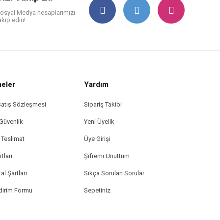
osyal Medya hesaplarımızı
akip edin!
eler
Yardım
Satış Sözleşmesi
Sipariş Takibi
 Güvenlik
Yeni Üyelik
Teslimat
Üye Girişi
tları
Şifremi Unuttum
al Şartları
Sıkça Sorulan Sorular
ldirim Formu
Sepetiniz