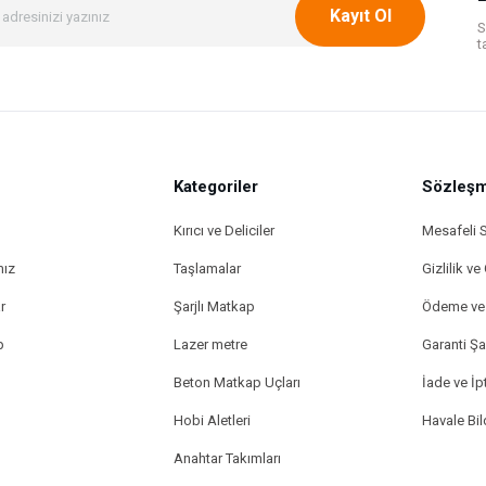
Kayıt Ol
S
t
Kategoriler
Gönder
Sözleşm
Kırıcı ve Deliciler
Mesafeli 
mız
Taşlamalar
Gizlilik ve
r
Şarjlı Matkap
Ödeme ve 
p
Lazer metre
Garanti Şar
Beton Matkap Uçları
İade ve İpt
Hobi Aletleri
Havale Bi
Anahtar Takımları