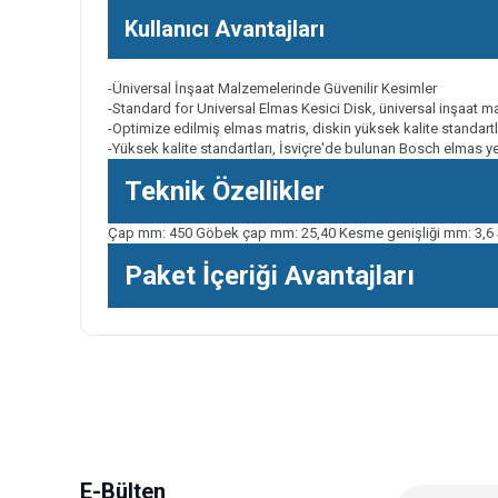
Kullanıcı Avantajları
-Üniversal İnşaat Malzemelerinde Güvenilir Kesimler
-Standard for Universal Elmas Kesici Disk, üniversal inşaat m
-Optimize edilmiş elmas matris, diskin yüksek kalite standar
-Yüksek kalite standartları, İsviçre'de bulunan Bosch elmas yet
Teknik Özellikler
Çap mm: 450 Göbek çap mm: 25,40 Kesme genişliği mm: 3,6
Paket İçeriği Avantajları
Bu ürünün fiyat bilgisi, resim, ürün açıklamalarında ve diğer k
Görüş ve önerileriniz için teşekkür ederiz.
Ürün resmi kalitesiz, bozuk veya görüntülenemiyor.
Ürün açıklamasında eksik bilgiler bulunuyor.
Ürün bilgilerinde hatalar bulunuyor.
E-Bülten