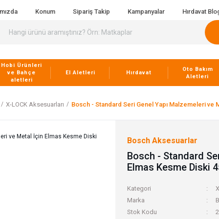
ımızda
Konum
Sipariş Takip
Kampanyalar
Hırdavat Blo
Hobi Ürünleri
Oto Bakım
ve Bahçe
El Aletleri
Hırdavat
Aletleri
aletleri
X-LOCK Aksesuarları
Bosch - Standard Seri Genel Yapı Malzemeleri ve 
Bosch Aksesuarlar
Bosch - Standard Ser
Elmas Kesme Diski 
Kategori
X
Marka
B
Stok Kodu
2