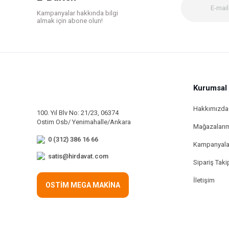
Ürün fiyatı diğer sitelerden daha pahalı.
Kampanyalar hakkında bilgi
Bu ürüne benzer farklı alternatifler olmalı.
almak için abone olun!
Kurumsal
Hakkımızda
100. Yıl Blv No: 21/23, 06374
Ostim Osb/ Yenimahalle/Ankara
Mağazaları
0 (312) 386 16 66
Kampanyala
satis@hirdavat.com
Sipariş Taki
İletişim
OSTİM MEGA MAKİNA