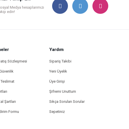
osyal Medya hesaplarımızı
akip edin!
eler
Yardım
Satış Sözleşmesi
Sipariş Takibi
 Güvenlik
Yeni Üyelik
Teslimat
Üye Girişi
tları
Şifremi Unuttum
al Şartları
Sıkça Sorulan Sorular
ldirim Formu
Sepetiniz