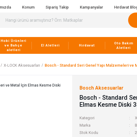
ımızda
Konum
Sipariş Takip
Kampanyalar
Hırdavat Blo
Hobi Ürünleri
Oto Bakım
ve Bahçe
El Aletleri
Hırdavat
Aletleri
aletleri
X-LOCK Aksesuarları
Bosch - Standard Seri Genel Yapı Malzemeleri ve 
Bosch Aksesuarlar
Bosch - Standard Ser
Elmas Kesme Diski 
Kategori
X
Marka
B
Stok Kodu
2