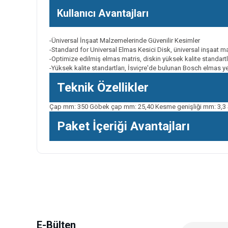
Kullanıcı Avantajları
-Üniversal İnşaat Malzemelerinde Güvenilir Kesimler
-Standard for Universal Elmas Kesici Disk, üniversal inşaat m
-Optimize edilmiş elmas matris, diskin yüksek kalite standar
-Yüksek kalite standartları, İsviçre'de bulunan Bosch elmas yet
Teknik Özellikler
Çap mm: 350 Göbek çap mm: 25,40 Kesme genişliği mm: 3,3
Paket İçeriği Avantajları
Bu ürünün fiyat bilgisi, resim, ürün açıklamalarında ve diğer k
Görüş ve önerileriniz için teşekkür ederiz.
Ürün resmi kalitesiz, bozuk veya görüntülenemiyor.
Ürün açıklamasında eksik bilgiler bulunuyor.
Ürün bilgilerinde hatalar bulunuyor.
E-Bülten