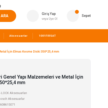
g
Giriş Yap
ARA
Sepet
veya Üye Ol
Aksesuarlar
1001FIRSAT
Metal İçin Elmas Kesme Diski 350*25,4 mm
i Genel Yapı Malzemeleri ve Metal İçin
350*25,4 mm
-LOCK Aksesuarları
osch Aksesuarlar
608615071