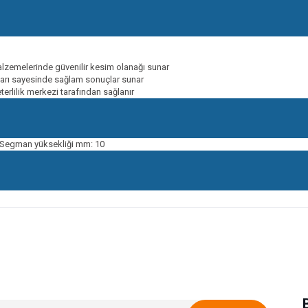
alzemelerinde güvenilir kesim olanağı sunar
tları sayesinde sağlam sonuçlar sunar
erlilik merkezi tarafından sağlanır
 Segman yüksekliği mm: 10
onularda yetersiz gördüğünüz noktaları öneri formunu kullanarak tarafımıza ileteb
Bu ürüne ilk yorumu siz yapın!
Yorum Yaz