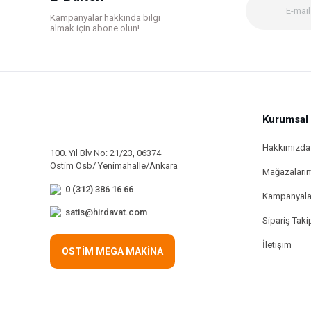
Ürün fiyatı diğer sitelerden daha pahalı.
Kampanyalar hakkında bilgi
Bu ürüne benzer farklı alternatifler olmalı.
almak için abone olun!
Kurumsal
Hakkımızda
100. Yıl Blv No: 21/23, 06374
Ostim Osb/ Yenimahalle/Ankara
Mağazaları
0 (312) 386 16 66
Kampanyala
satis@hirdavat.com
Sipariş Taki
İletişim
OSTİM MEGA MAKİNA