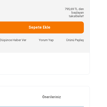
795,69 TL den
başlayan
taksitlerle!!
Sepete Ekle
ı Düşünce Haber Ver
Yorum Yap
Ürünü Paylaş
Önerileriniz