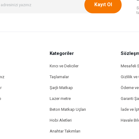
Kayıt Ol
S
t
Kategoriler
Gönder
Sözleşm
Kırıcı ve Deliciler
Mesafeli 
mız
Taşlamalar
Gizlilik ve
r
Şarjlı Matkap
Ödeme ve 
p
Lazer metre
Garanti Şar
Beton Matkap Uçları
İade ve İpt
Hobi Aletleri
Havale Bi
Anahtar Takımları